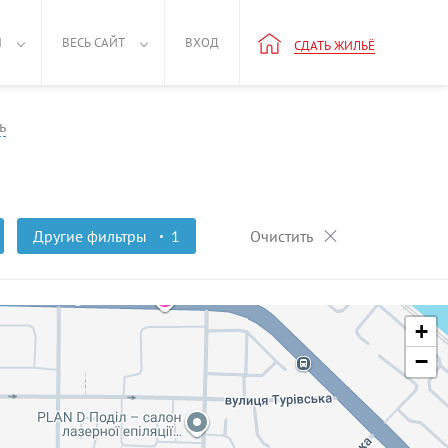
Н
ВЕСЬ САЙТ
ВХОД
СДАТЬ ЖИЛЬЁ
ь
Другие фильтры
1
Очистить
+
−