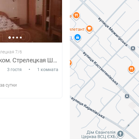
елецкая 7/6
Аренда 1-ком. Стрелецкая Шевченковский р
•
3 гостя
1 комната
за сутки