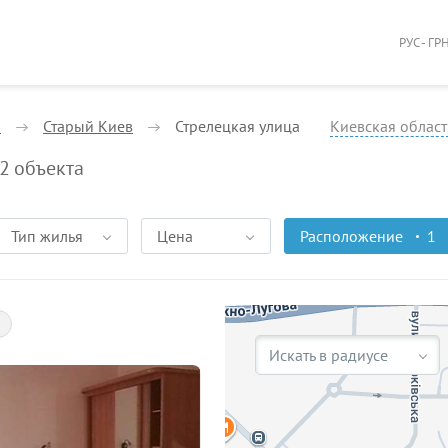
РУС - ГР
й
Старый Киев
Стрелецкая улица
Киевская област
2
объекта
Тип жилья
Цена
Расположение
1
Искать в радиусе