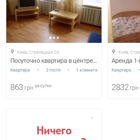
Киев, Стрелецкая 24
Киев, Стр
Посуточно квартира в центре Киева
•
•
•
Квартира
3 гостя
1 комната
Квартира
863
2832
за сутки
грн
грн
Ничего