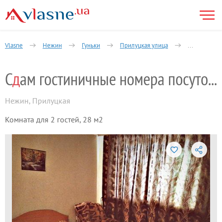
Vlasne
Нежин
Гуньки
Прилуцкая улица
Сдам гости
С
д
ам гостиничные номера посуточно
Нежин
,
Прилуцкая
Комната для 2 гостей, 28 м2