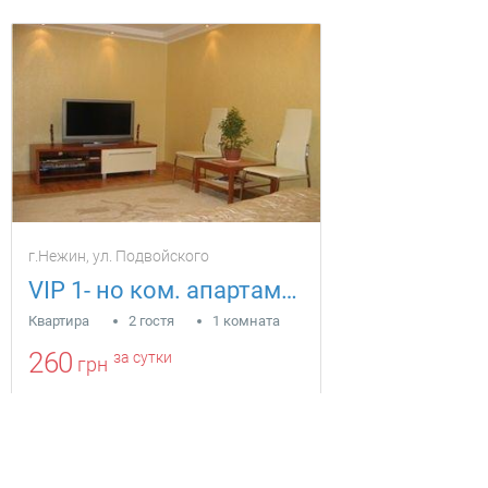
г.Нежин, ул. Подвойского
VIP 1- но ком. апартаменты центр Нежин
Квартира
2 гостя
1 комната
260
за сутки
грн
Находится в 5.97 км от текущего объекта