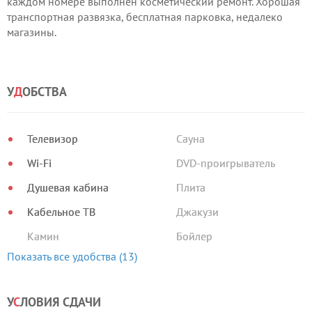
каждом номере выполнен косметический ремонт. Хорошая
транспортная развязка, бесплатная парковка, недалеко
магазины.
У
Д
ОБСТВА
Телевизор
Сауна
Wi-Fi
DVD-проигрыватель
Душевая кабина
Плита
Кабельное ТВ
Джакузи
Камин
Бойлер
Показать все удобства (13)
У
С
ЛОВИЯ СДАЧИ