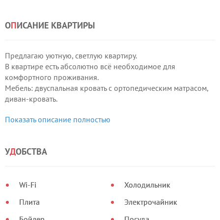
О
П
ИСАНИЕ КВАРТИРЫ
Предлагаю уютную, светлую квартиру.
В квартире есть абсолютно всё необходимое для
комфортного проживания.
Мебель: двуспальная кровать с ортопедическим матрасом,
диван-кровать.
Оборудованная кухня, посуда.
Показать описание полностью
Техника: холодильник, микроволновая печь, стиральная
машина автомат, телевизор, кондиционер, утюг, фен.
У
Д
ОБСТВА
Wi-Fi
Холодильник
Плита
Электрочайник
Бойлер
Посуда