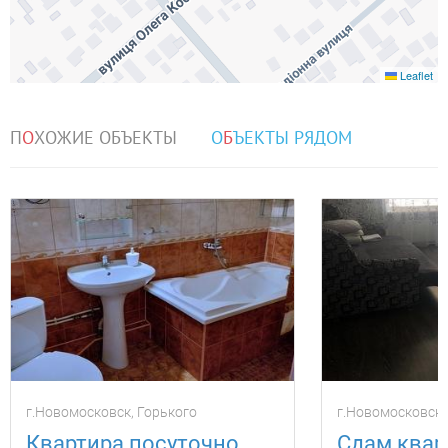
Leaflet
П
О
ХОЖИЕ ОБЪЕКТЫ
О
Б
ЪЕКТЫ РЯДОМ
г.Новомосковск, Горького
г.Новомосковск,
Квартира посуточно