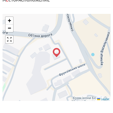
+
−
Leaflet