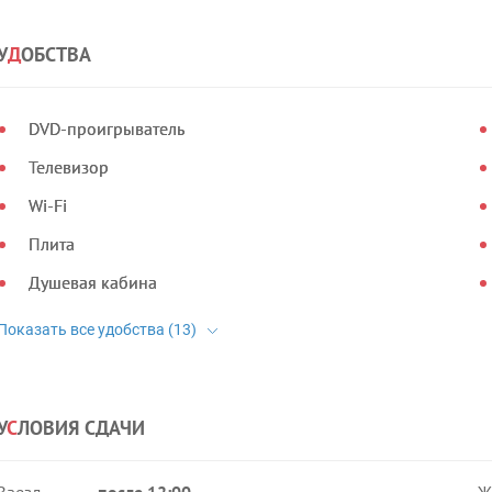
У
Д
ОБСТВА
DVD-проигрыватель
Телевизор
Wi-Fi
Плита
Душевая кабина
У
С
ЛОВИЯ СДАЧИ