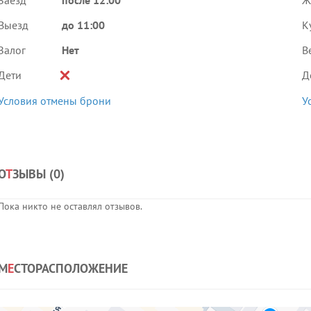
Заезд
после 12:00
Ж
Выезд
до 11:00
К
Залог
Нет
В
Дети
Д
Условия отмены брони
У
О
Т
ЗЫВЫ (
0
)
Пока никто не оставлял отзывов.
М
Е
СТОРАСПОЛОЖЕНИЕ