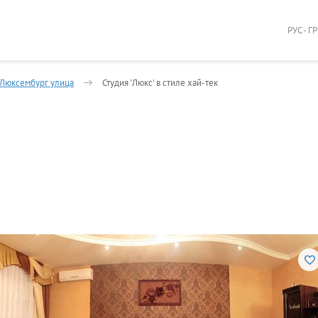
РУС - Г
Люксембург улица
Студия 'Люкс' в стиле хай-тек