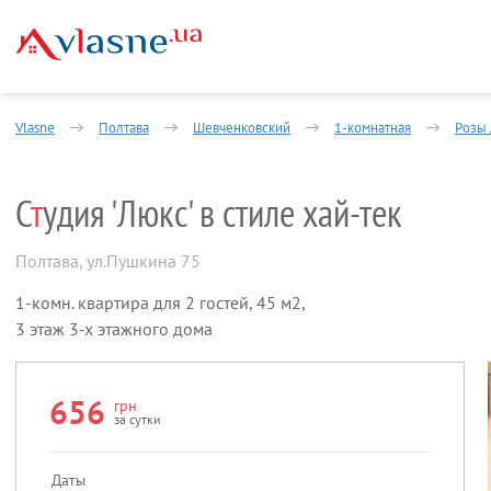
Vlasne
Полтава
Шевченковский
1-комнатная
Розы 
С
т
удия 'Люкс' в стиле хай-тек
Полтава
,
ул.Пушкина 75
1-комн. квартира для 2 гостей, 45 м2,
3 этаж 3-х этажного дома
656
грн
за сутки
Даты