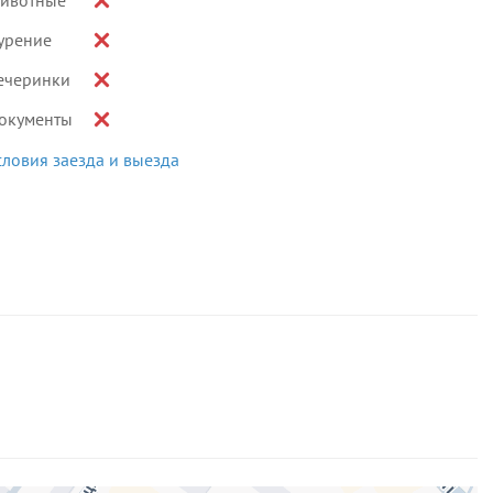
ивотные
урение
ечеринки
окументы
словия заезда и выезда