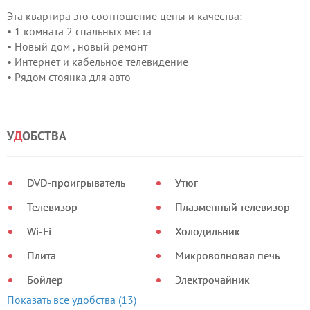
Эта квартира это соотношение цены и качества:
• 1 комната 2 спальных места
• Новый дом , новый ремонт
• Интернет и кабельное телевидение
• Рядом стоянка для авто
• Также сдается почасово, помесячно ,на неделю
• Делаем отчетные документы для командировочных
• Рядом супермаркет «Фреш»
У
Д
ОБСТВА
Почувствуйте себя как дома. Звоните.
DVD-проигрыватель
Утюг
Телевизор
Плазменный телевизор
Wi-Fi
Холодильник
Плита
Микроволновая печь
Бойлер
Электрочайник
Показать все удобства (13)