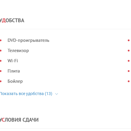
У
Д
ОБСТВА
DVD-проигрыватель
Телевизор
Wi-Fi
Плита
Бойлер
У
С
ЛОВИЯ СДАЧИ