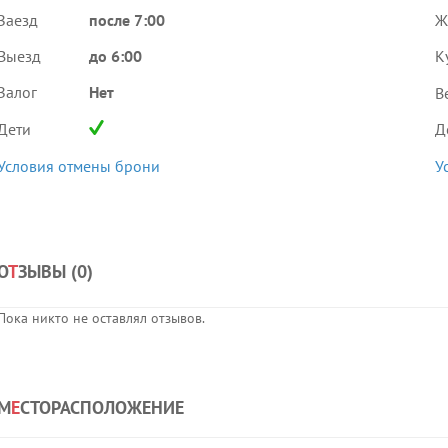
Заезд
после 7:00
Ж
Выезд
до 6:00
К
Залог
Нет
В
Дети
Д
Условия отмены брони
У
О
Т
ЗЫВЫ (
0
)
Пока никто не оставлял отзывов.
М
Е
СТОРАСПОЛОЖЕНИЕ