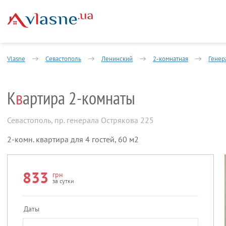
Vlasne
Севастополь
Ленинский
2-комнатная
Генер
К
в
артира 2-комнаты
Севастополь
,
пр. генерала Острякова 225
2-комн. квартира для 4 гостей, 60 м2
833
грн
за сутки
Даты