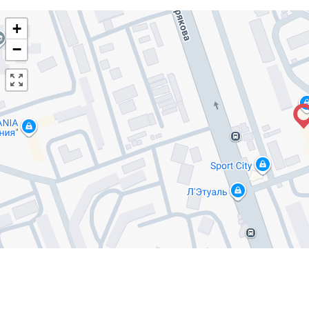
+
−
П
О
ХОЖИЕ ОБЪЕКТЫ