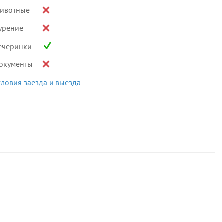
ивотные
урение
ечеринки
окументы
словия заезда и выезда