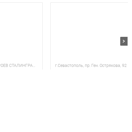
г.Севастополь, ГЕРОЕВ СТАЛИНГРАДА 46
г.Севастополь, пр. Ген. Острякова, 92
посуточно у моря Севастополь
Сдаю свою квартиру посуточно
тей
1 комната
Квартира
3 гостя
1 комната
845
ки
за сутки
грн
Находится в 7.17 км от текущего объекта
Находится в 4.64 км от текущего объекта