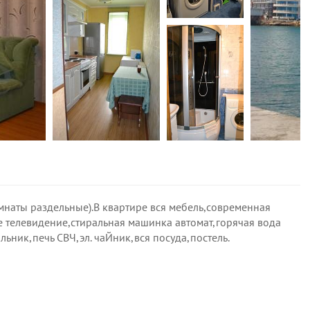
наты раздельные).В квартире вся мебель,современная
е телевидение,стиральная машинка автомат,горячая вода
ьник,печь СВЧ,эл. чаЙник,вся посуда,постель.