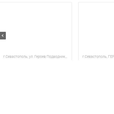
г.Севастополь, ул. Героев Подводников
Сдаю квартиру посуточно до пляжа 300м.
Квартира
4 гостя
1 комната
Квартира
5 гос
906
906
за сутки
за сут
грн
грн
Находится в 3.62 км от текущего объекта