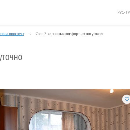
РУС - Г
мова проспект
Своя 2-комнатная комфортная посуточно
уточно