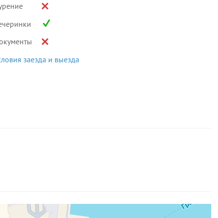
урение
ечеринки
окументы
словия заезда и выезда