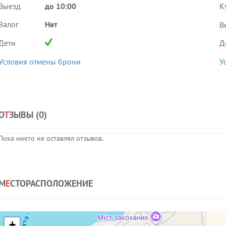
Выезд
до 10:00
К
Залог
Нет
В
Дети
Д
Условия отмены брони
У
О
Т
ЗЫВЫ (
0
)
Пока никто не оставлял отзывов.
М
Е
СТОРАСПОЛОЖЕНИЕ
+