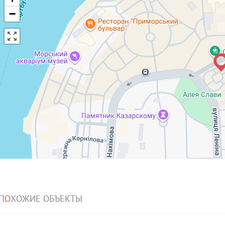
−
П
О
ХОЖИЕ ОБЪЕКТЫ