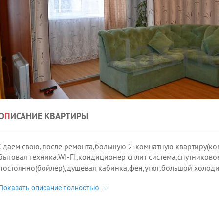
О
П
ИСАНИЕ КВАРТИРЫ
Сдаем свою,после ремонта,большую 2-комнатную квартиру(ком
бытовая техника.WI-FI,кондиционер сплит система,спутниково
постоянно(бойлер),душевая кабинка,фен,утюг,большой холодил