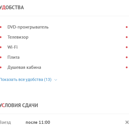
У
Д
ОБСТВА
DVD-проигрыватель
Телевизор
Wi-Fi
Плита
Душевая кабина
У
С
ЛОВИЯ СДАЧИ
Заезд
после 11:00
Ж