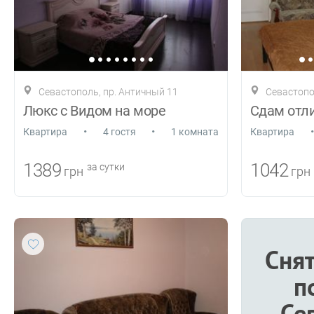
Севастополь, пр. Античный 11
Севастопол
Люкс с Видом на море
•
•
•
Квартира
4 гостя
1 комната
Квартира
1389
1042
за сутки
грн
грн
Снят
п
Се