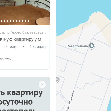
ь, пр.Героев Сталинграда,63
Сдам отличную квартиру у моря
•
4 гостя
1 комната
за сутки
ь квартиру
осуточно
вастополь