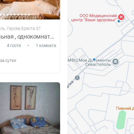
ль, Героев Бреста 37
Своя, стильная , однокомнатная.
•
4 гостя
1 комната
за сутки