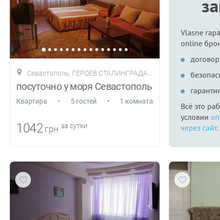
з
Vlasne гар
online бро
договор
Севастополь, ГЕРОЕВ СТАЛИНГРАДА 46
безопас
посуточно у моря Севастополь
гаранти
•
•
Квартира
5 гостей
1 комната
Всё это ра
условии
on
1042
за сутки
через сайт.
грн