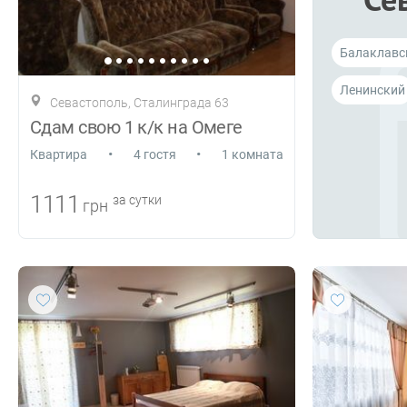
Балаклавс
Ленинский
Севастополь, Сталинграда 63
Сдам свою 1 к/к на Омеге
•
•
Квартира
4 гостя
1 комната
1111
за сутки
грн