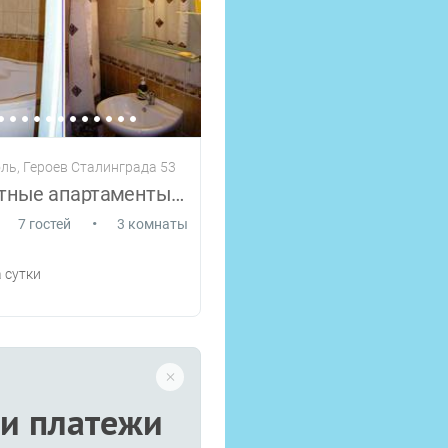
ль, Героев Сталинграда 53
2-3 комнатные апартаменты у моря!
•
7 гостей
3 комнаты
 сутки
и платежи