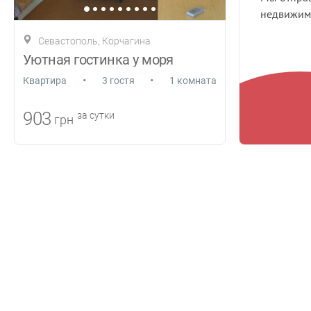
недвижимо
Севастополь, Корчагина
Уютная гостинка у моря
•
•
Квартира
3 гостя
1 комната
903
за сутки
грн