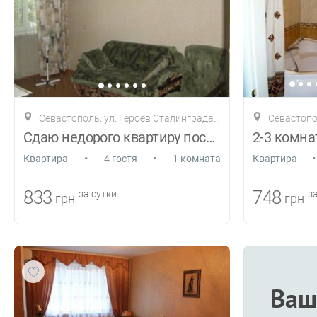
Севастополь, ул. Героев Сталинграда, 26
Севастопо
Сдаю недорого квартиру посуточно у моря
•
•
•
Квартира
4 гостя
1 комната
Квартира
833
748
за сутки
за
грн
грн
Ваш