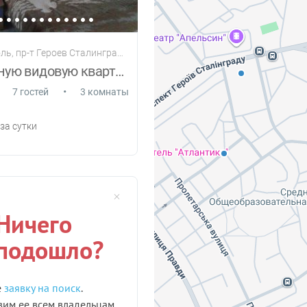
, пр-т Героев Сталинграда 39
Сдам уютную видовую квартиру
•
7 гостей
3 комнаты
за сутки
Ничего
 подошло?
е
заявку на поиск
.
им ее всем владельцам