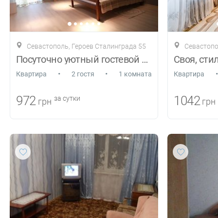
Севастополь, Героев Сталинграда 55
Севастопо
Посуточно уютный гостевой номер у моря.
•
•
•
Квартира
2 гостя
1 комната
Квартира
972
1042
за сутки
грн
грн