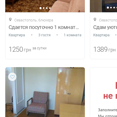
Севастополь, блюхера
Севастополь
Сдается посуточно 1 комнатная квартира у
•
•
•
Квартира
3 гостя
1 комната
Квартира
1250
1389
за сутки
грн
грн
не
Заполнит
Мы отправ