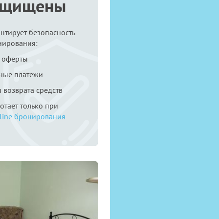
ащищены
антирует безопасность
нирования:
 оферты
ные платежи
я возврата средств
ботает только при
line бронирования