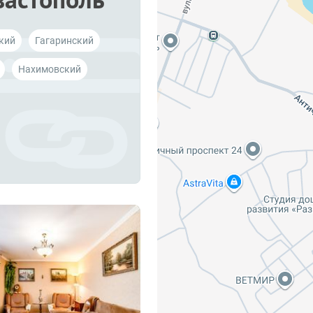
кий
Гагаринский
Нахимовский