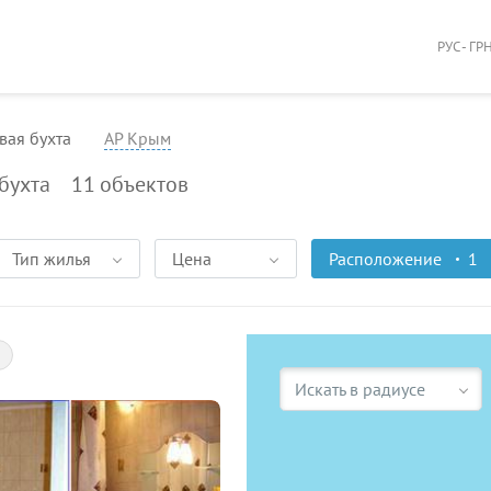
РУС - ГР
ая бухта
АР Крым
бухта
11
объектов
Тип жилья
Цена
Расположение
1
Искать в радиусе