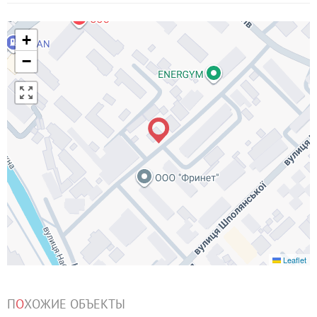
+
−
Leaflet
П
О
ХОЖИЕ ОБЪЕКТЫ