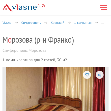
Vlasne
Симферополь
Киевский
1-комнатная
улица
М
о
розова (р-н Франко)
Симферополь
,
Морозова
1-комн. квартира для 2 гостей, 30 м2