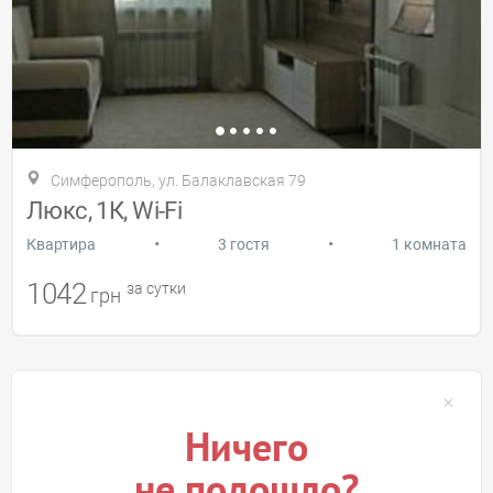
Симферополь, ул. Балаклавская 79
Люкс, 1К, Wi-Fi
•
•
Квартира
3 гостя
1 комната
1042
за сутки
грн
Ничего
не подошло?