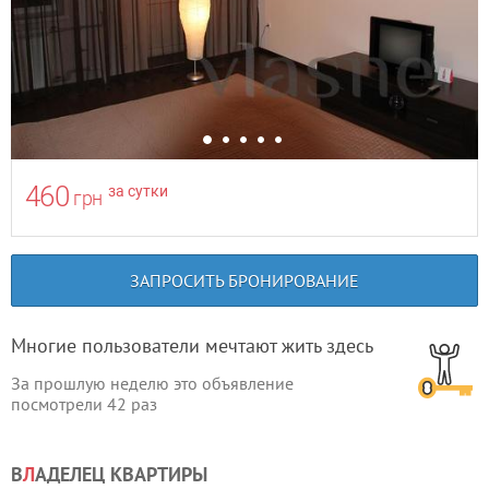
460
за сутки
грн
ЗАПРОСИТЬ БРОНИРОВАНИЕ
Многие пользователи мечтают жить здесь
За прошлую неделю это объявление
посмотрели
42
раз
В
Л
АДЕЛЕЦ КВАРТИРЫ