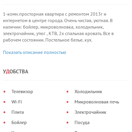
1-комн.просторная квартира с ремонтом 2013г и
интернетом в центре города. Очень чистая, уютная. В
наличии: бойлер, микроволновка, холодильник,
электрочайник, утюг , КТВ, 2х спальная кровать. Все в
рабочем состоянии. Постельное белье, кух.
принадлежности, кастрюли, сковородки - есть абсолютно
Показать описание полностью
все необходимое для комфортного проживания.
У
Д
ОБСТВА
Телевизор
Холодильник
Wi-Fi
Микроволновая печь
Плита
Электрочайник
Бойлер
Посуда