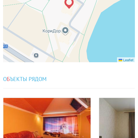
Leaflet
О
Б
ЪЕКТЫ РЯДОМ