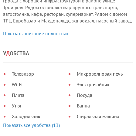
гррода с хорошей инфраструктурой в районе улице
Троицкая. Рядом остановка маршрутного транспорта,
автостоянка, кафе, ресторан, супермаркет. Рядом с домом
ТРЦ Евробазар и Макдональдс, жд вокзал, насосный завод,
детская больница, областная больница
Показать описание полностью
Квартира укомплектована одной двухспальной кроватью в
одной комнате и двуспальным диваном во второй комнате,
У
Д
ОБСТВА
а так же в квартире есть:
- газовая колонка (горячая вода постоянно)
- телевизор
Телевизор
Микроволновая печь
- цифровое ТВ
- необходимая кухонная посуда
Wi-Fi
Электрочайник
- электрочайник
- необходимая бытовая техника
Плита
Посуда
- всегда чистое и свежее постельное белье.
Утюг
Ванна
Холодильник
Стиральная машина
Показать все удобства (13)