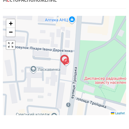
+
−
Leaflet