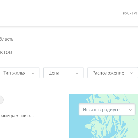
РУС - ГР
бласть
ктов
Тип жилья
Цена
Расположение
Искать в радиусе
раметрам поиска.