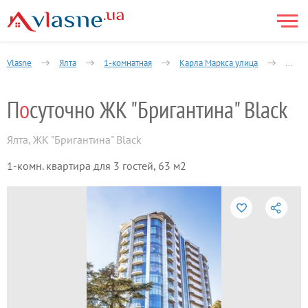
Vlasne
Ялта
1-комнатная
Карла Маркса улица
Посут
П
о
суточно ЖК "Бригантина" Black
Ялта
,
ЖК "Бригантина" Black
1-комн. квартира для 3 гостей, 63 м2