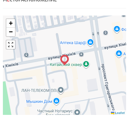
+
−
Leaflet