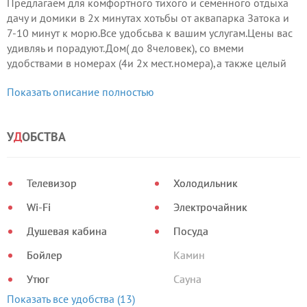
Предлагаем для комфортного тихого и семенного отдыха
дачу и домики в 2х минутах хотьбы от аквапарка Затока и
7-10 минут к морю.Все удобсьва к вашим услугам.Цены вас
удивляь и порадуют.Дом( до 8человек), со вмеми
удобствами в номерах (4и 2х мест.номера),а также целый
дом( до 11человек ) и небольшой уютный дом ( до 4
Показать описание полностью
челтовек) с кондицыонером и всеми удобствами.
У
Д
ОБСТВА
Телевизор
Холодильник
Wi-Fi
Электрочайник
Душевая кабина
Посуда
Бойлер
Камин
Утюг
Сауна
Показать все удобства (13)