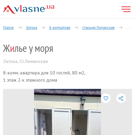
Vlasne
Затока
8-комнатная
станция Лиманская
Жиль
Ж
и
лье у моря
Затока
,
Ст.Лиманская
8-комн. квартира для 10 гостей, 80 м2,
1 этаж 2-х этажного дома