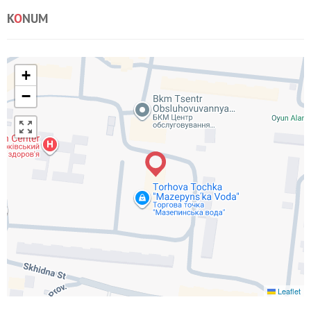
K
O
NUM
+
−
Leaflet