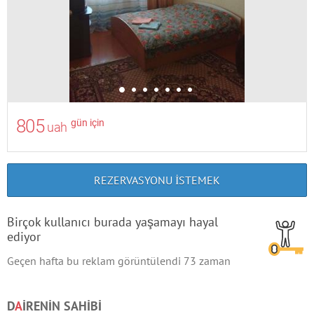
805
gün için
uah
REZERVASYONU ISTEMEK
Birçok kullanıcı burada yaşamayı hayal
ediyor
Geçen hafta bu reklam görüntülendi
73
zaman
D
A
IRENIN SAHIBI