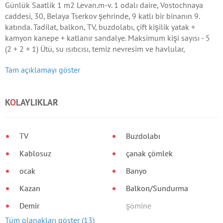
Günlük Saatlik 1 m2 Levan.m-v. 1 odalı daire, Vostochnaya
caddesi, 30, Belaya Tserkov şehrinde, 9 katlı bir binanın 9.
katında. Tadilat, balkon, TV, buzdolabı, çift kişilik yatak +
kamyon kanepe + katlanır sandalye. Maksimum kişi sayısı - 5
(2 + 2 + 1) Ütü, su ısıtıcısı, temiz nevresim ve havlular,
bulaşıklar, sıcak su, Wi-Fi alanı bulunmaktadır.
Tam açıklamayı göster
K
O
LAYLIKLAR
TV
Buzdolabı
Kablosuz
çanak çömlek
ocak
Banyo
Kazan
Balkon/Sundurma
Demir
şömine
Tüm olanakları göster (13)