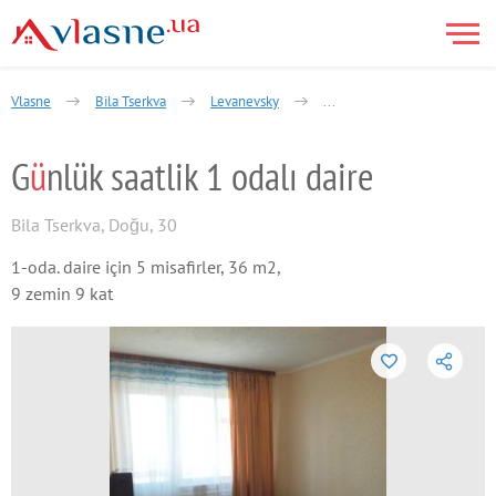
Vlasne
Bila Tserkva
Levanevsky
Rotok (array Levanevskogo)
G
ü
nlük saatlik 1 odalı daire
Bila Tserkva
,
Doğu, 30
1-oda. daire için 5 misafirler, 36 m2,
9 zemin 9 kat