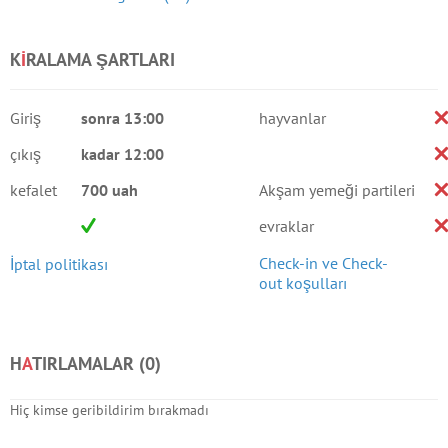
K
I
RALAMA ŞARTLARI
Giriş
sonra 13:00
hayvanlar
çıkış
kadar 12:00
kefalet
700 uah
Akşam yemeği partileri
evraklar
Check-in ve Check-
İptal politikası
out koşulları
H
A
TIRLAMALAR (
0
)
Hiç kimse geribildirim bırakmadı