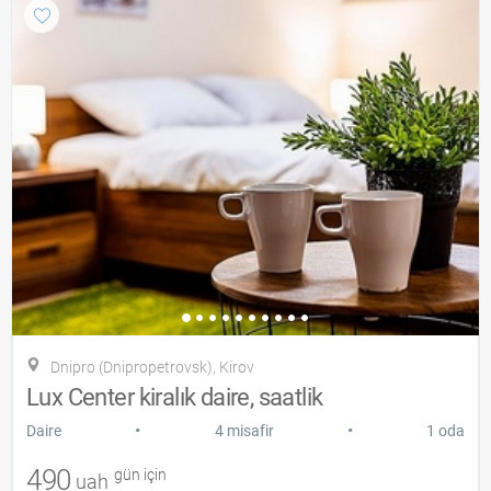
Dnipro (Dnipropetrovsk), Kirov
Lux Center kiralık daire, saatlik
•
•
Daire
4 misafir
1 oda
490
gün için
uah