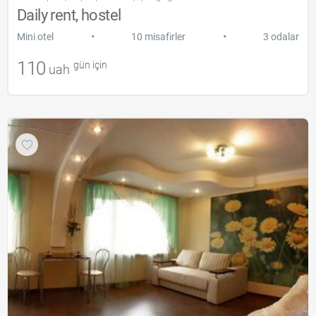
Daily rent, hostel
•
•
Mini otel
10 misafirler
3 odalar
110
gün için
uah