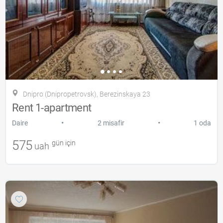
Dnipro (Dnipropetrovsk), Berezinskaya 23
Rent 1-apartment
•
•
Daire
2 misafir
1 oda
575
gün için
uah