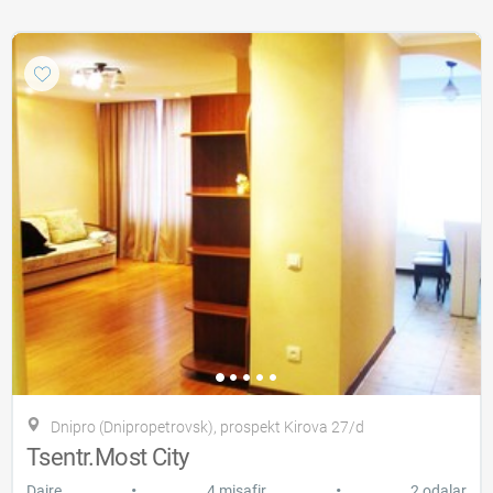
Dnipro (Dnipropetrovsk), prospekt Kirova 27/d
Tsentr.Most City
•
•
Daire
4 misafir
2 odalar