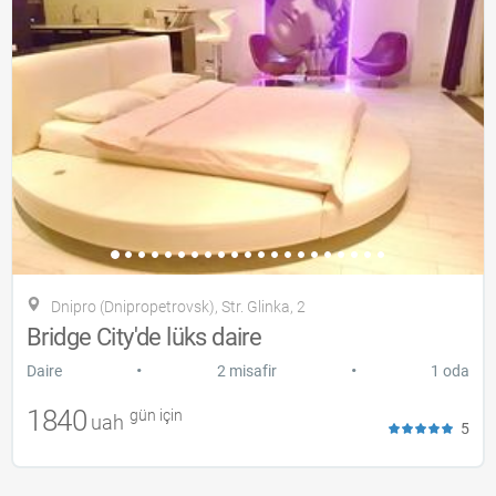
Dnipro (Dnipropetrovsk), Str. Glinka, 2
Bridge City'de lüks daire
•
•
Daire
2 misafir
1 oda
1840
gün için
uah
5