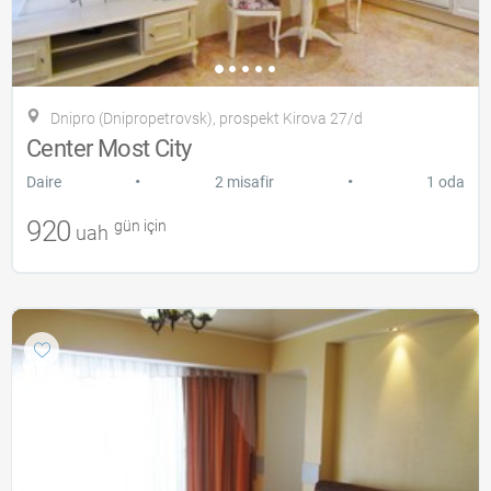
Dnipro (Dnipropetrovsk), prospekt Kirova 27/d
Center Most City
•
•
Daire
2 misafir
1 oda
920
gün için
uah