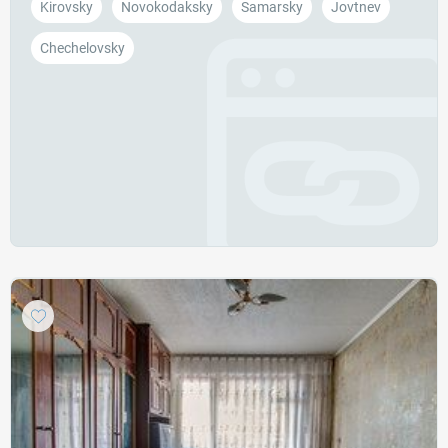
Kirovsky
Novokodaksky
Samarsky
Jovtnev
Chechelovsky