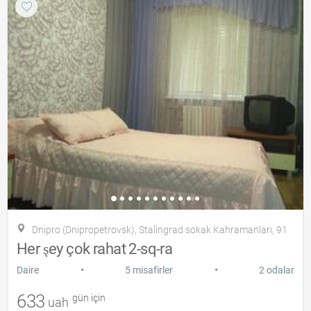
Dnipro (Dnipropetrovsk), Stalingrad sokak Kahramanları, 91
Her şey çok rahat 2-sq-ra
•
•
Daire
5 misafirler
2 odalar
633
gün için
uah