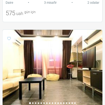
•
•
Daire
3 misafir
2 odalar
575
gün için
uah