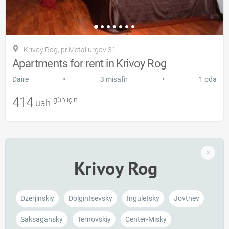
Krivoy Rog, pr.Metallurgov 31
Apartments for rent in Krivoy Rog
•
•
Daire
3 misafir
1 oda
414
gün için
uah
Krivoy Rog
Dzerjinskiy
Dolgintsevsky
Inguletsky
Jovtnev
Saksagansky
Ternovskiy
Center-Mіsky