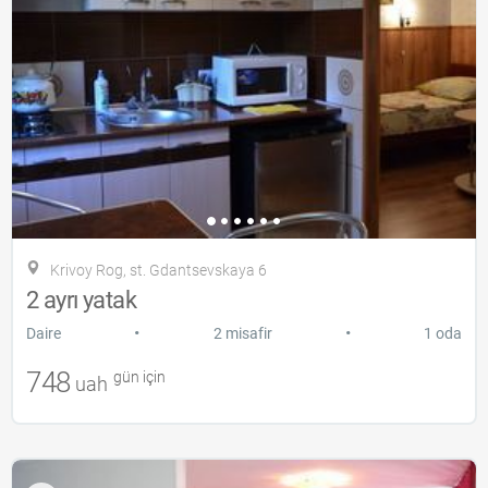
Krivoy Rog, st. Gdantsevskaya 6
2 ayrı yatak
•
•
Daire
2 misafir
1 oda
748
gün için
uah