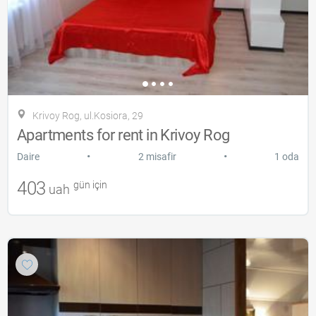
Krivoy Rog, ul.Kosiora, 29
Apartments for rent in Krivoy Rog
•
•
Daire
2 misafir
1 oda
403
gün için
uah