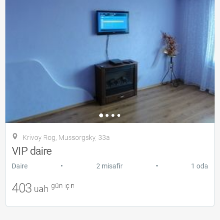
Krivoy Rog, Mussorgsky, 33a
VIP daire
•
•
Daire
2 misafir
1 oda
403
gün için
uah