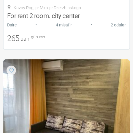
Krivoy Rog, pr.Mira-pr.Dzerzhinskogo
For rent 2 room. city ​​center
•
•
Daire
4 misafir
2 odalar
265
gün için
uah