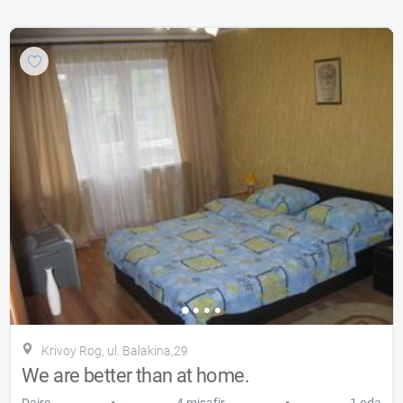
Krivoy Rog, ul. Balakina,29
We are better than at home.
•
•
Daire
4 misafir
1 oda