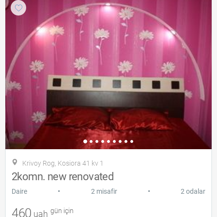
Krivoy Rog, Kosiora 41 kv 1
2komn. new renovated
•
•
Daire
2 misafir
2 odalar
460
gün için
uah