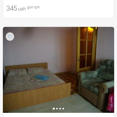
345
gün için
uah