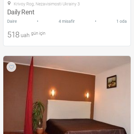
Krivoy Rog, Nezavisimosti Ukrainy 3
Daily Rent
•
•
Daire
4 misafir
1 oda
518
gün için
uah