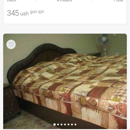
345
gün için
uah