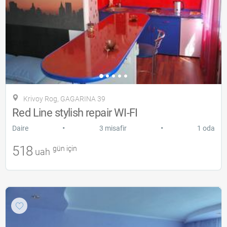
Krivoy Rog, GAGARINA 39
Red Line stylish repair WI-FI
•
•
Daire
3 misafir
1 oda
518
gün için
uah