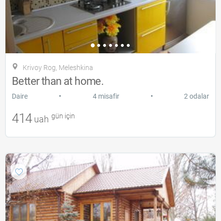
Krivoy Rog, Meleshkina
Better than at home.
•
•
Daire
4 misafir
2 odalar
414
gün için
uah