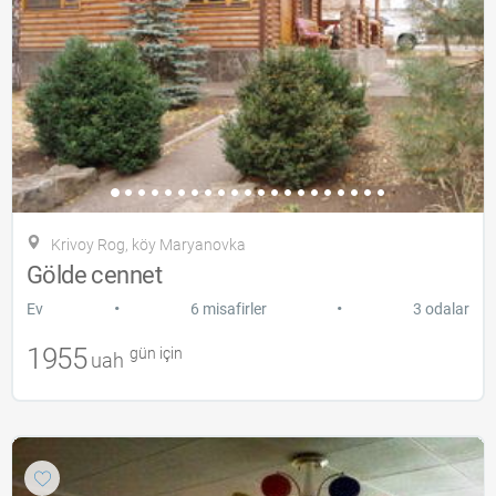
Krivoy Rog, köy Maryanovka
Gölde cennet
•
•
Ev
6 misafirler
3 odalar
1955
gün için
uah