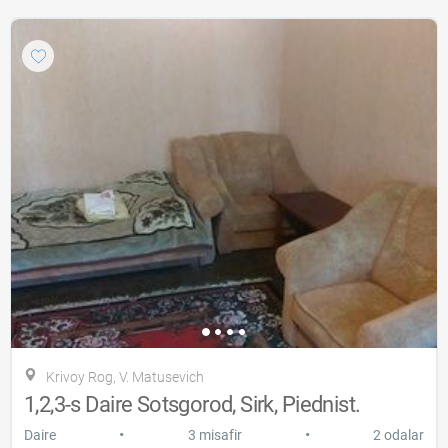
Krivoy Rog, V. Matusevich
1,2,3-s Daire Sotsgorod, Sirk, Piednist.
•
•
Daire
3 misafir
2 odalar