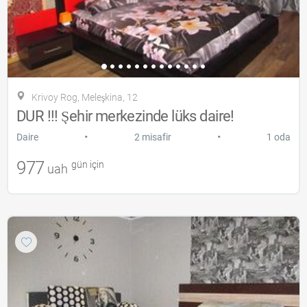
Krivoy Rog, Meleşkina, 12
DUR !!! Şehir merkezinde lüks daire!
•
•
Daire
2 misafir
1 oda
977
gün için
uah