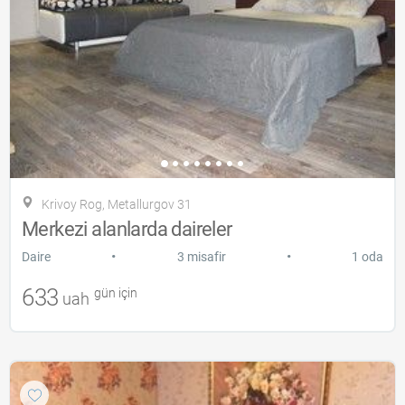
Krivoy Rog, Metallurgov 31
Merkezi alanlarda daireler
•
•
Daire
3 misafir
1 oda
633
gün için
uah