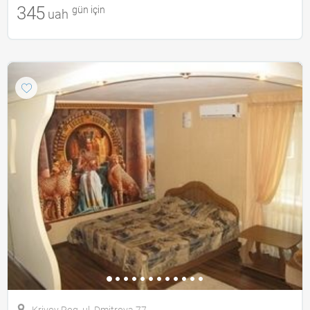
345
gün için
uah