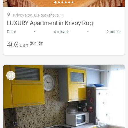
Krivoy Rog, ul.Postysheva,11
LUXURY Apartment in Krivoy Rog
•
•
Daire
4 misafir
2 odalar
403
gün için
uah