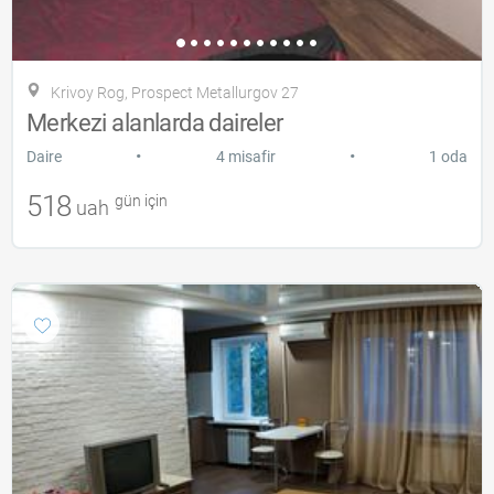
Krivoy Rog, Prospect Metallurgov 27
Merkezi alanlarda daireler
•
•
Daire
4 misafir
1 oda
518
gün için
uah