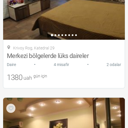
Krivoy Rog, Katedral 29
Merkezi bölgelerde lüks daireler
•
•
Daire
4 misafir
2 odalar
1380
gün için
uah