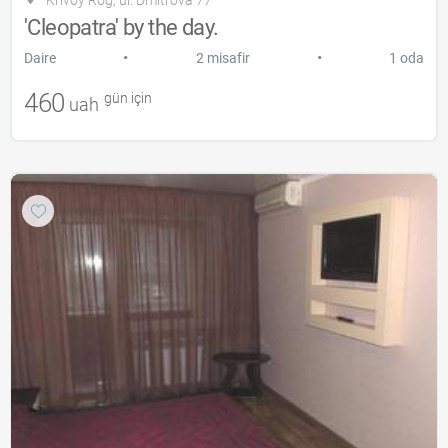
Krivoy Rog, ul. Dmitrova 77
'Cleopatra' by the day.
•
•
Daire
2 misafir
1 oda
460
gün için
uah