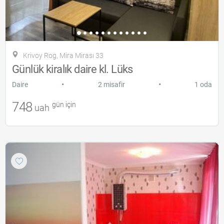
Krivoy Rog, Mira Mirası 33
Günlük kiralık daire kl. Lüks
•
•
Daire
2 misafir
1 oda
748
gün için
uah