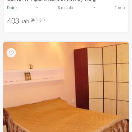
•
•
Daire
3 misafir
1 oda
403
gün için
uah