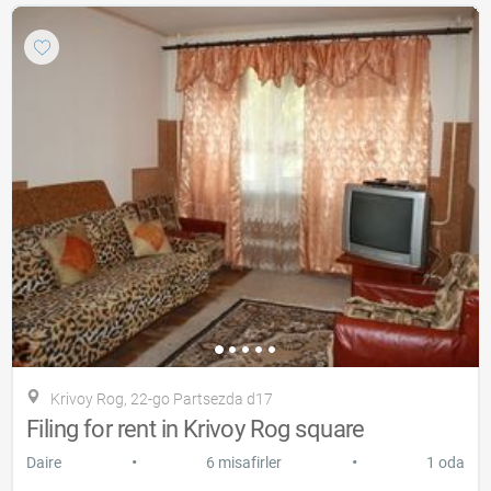
Krivoy Rog, 22-go Partsezda d17
Filing for rent in Krivoy Rog square
•
•
Daire
6 misafirler
1 oda