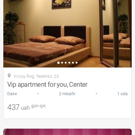
Krivoy Rog, Teslenko, 23
Vip apartment for you, Center
•
•
Daire
2 misafir
1 oda
437
gün için
uah