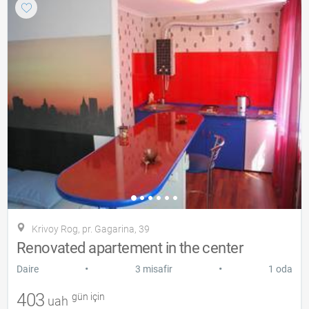
Krivoy Rog, pr. Gagarina, 39
Renovated apartement in the center
•
•
Daire
3 misafir
1 oda
403
gün için
uah