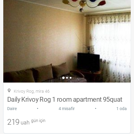
Krivoy Rog, mira 46
Daily Krivoy Rog 1 room apartment 95quat
•
•
Daire
4 misafir
1 oda
219
gün için
uah