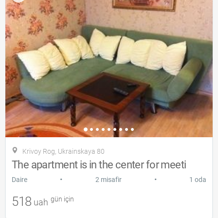
Krivoy Rog, Ukrainskaya 80
The apartment is in the center for meeti
•
•
Daire
2 misafir
1 oda
518
gün için
uah