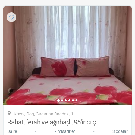
Krivoy Rog, Gagarina Caddesi, 1
Rahat, ferah ve ağırbaşlı, 95'inci ç
•
•
Daire
7 misafirler
3 odalar