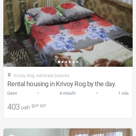
Krivoy Rog, Admirala Golovko
Rental housing in Krivoy Rog by the day.
•
•
Daire
4 misafir
1 oda
403
gün için
uah