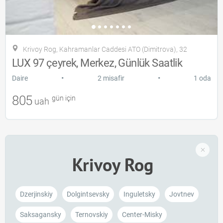
Krivoy Rog, Kahramanlar Caddesi ATO (Dimitrova), 32
LUX 97 çeyrek, Merkez, Günlük Saatlik
•
•
Daire
2 misafir
1 oda
805
gün için
uah
Krivoy Rog
Dzerjinskiy
Dolgintsevsky
Inguletsky
Jovtnev
Saksagansky
Ternovskiy
Center-Mіsky