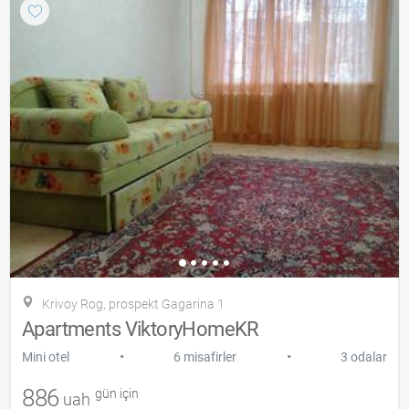
Krivoy Rog, prospekt Gagarina 1
Apartments ViktoryHomeKR
•
•
Mini otel
6 misafirler
3 odalar
886
gün için
uah