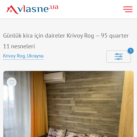
Günlük kira için daireler Krivoy Rog — 95 quarter
11
nesneleri
1
Krivoy Rog, Ukrayna