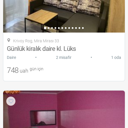
Krivoy Rog, Mira Mirası 33
Günlük kiralık daire kl. Lüks
•
•
Daire
2 misafir
1 oda
748
gün için
uah