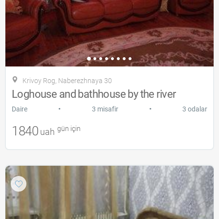
Krivoy Rog, Naberezhnaya 30
Loghouse and bathhouse by the river
•
•
Daire
3 misafir
3 odalar
1840
gün için
uah