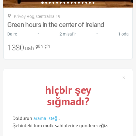
Krivoy Rog, Centralna 19
Green hours in the center of Ireland
•
•
Daire
2 misafir
1 oda
1380
gün için
uah
hiçbir şey
sığmadı?
Doldurun
arama isteği
.
Şehirdeki tüm mülk sahiplerine göndereceğiz.