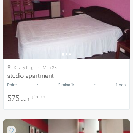
Krivoy Rog, pr-t Mira 35
studio apartment
•
•
Daire
2 misafir
1 oda
575
gün için
uah