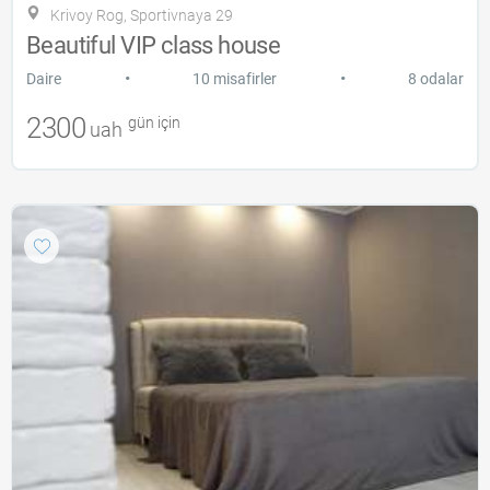
Krivoy Rog, Sportivnaya 29
Beautiful VIP class house
•
•
Daire
10 misafirler
8 odalar
2300
gün için
uah