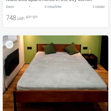
•
•
Daire
6 misafirler
3 odalar
748
gün için
uah