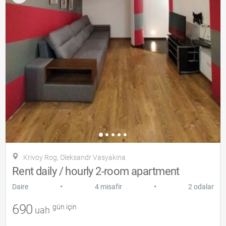
Krivoy Rog, Oleksandr Vasyakіna
Rent daily / hourly 2-room apartment
•
•
Daire
4 misafir
2 odalar
690
gün için
uah