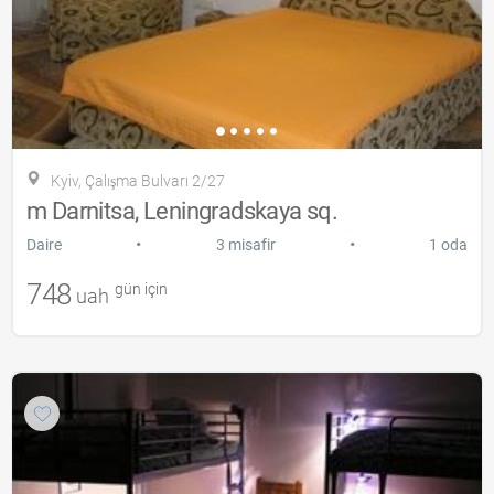
Kyiv, Çalışma Bulvarı 2/27
m Darnitsa, Leningradskaya sq.
•
•
Daire
3 misafir
1 oda
748
gün için
uah