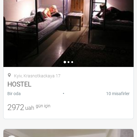
Kyiv, Krasnotkackaya 17
HOSTEL
•
Bir oda
10 misafirler
2972
gün için
uah