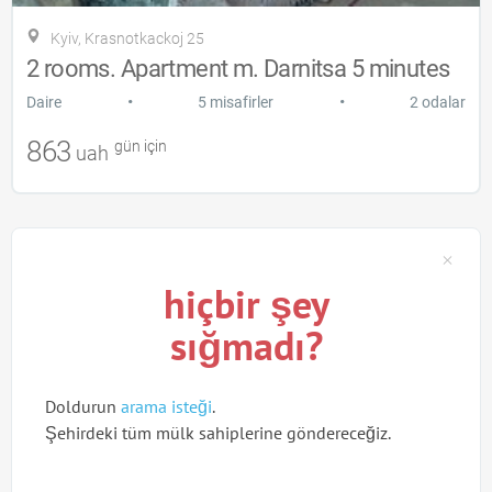
Kyiv, Krasnotkackoj 25
2 rooms. Apartment m. Darnitsa 5 minutes
•
•
Daire
5 misafirler
2 odalar
863
gün için
uah
hiçbir şey
sığmadı?
Doldurun
arama isteği
.
Şehirdeki tüm mülk sahiplerine göndereceğiz.