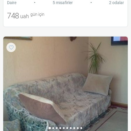
•
•
Daire
5 misafirler
2 odalar
748
gün için
uah