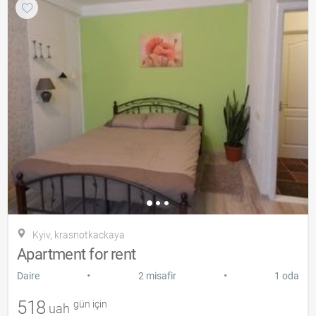
Kyiv, krasnotkackaya
Apartment for rent
•
•
Daire
2 misafir
1 oda
518
gün için
uah