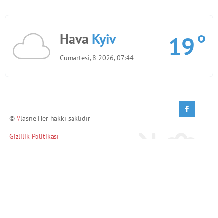
Hava
Kyiv
19
Cumartesi, 8 2026, 07:44
©
V
lasne Her hakkı saklıdır
Gizlilik Politikası
Arkadaşlarını davet et ve kazan!