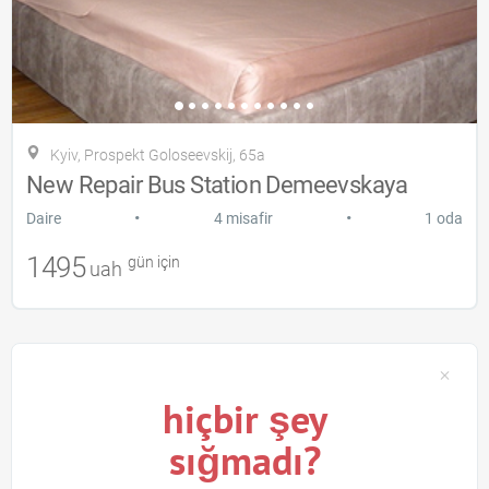
Kyiv, Prospekt Goloseevskij, 65a
New Repair Bus Station Demeevskaya
•
•
Daire
4 misafir
1 oda
1495
gün için
uah
hiçbir şey
sığmadı?