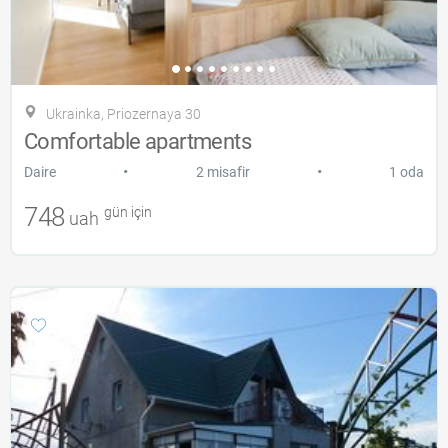
Ukrainka, Priozernaya 30
Comfortable apartments
•
•
Daire
2 misafir
1 oda
748
gün için
uah