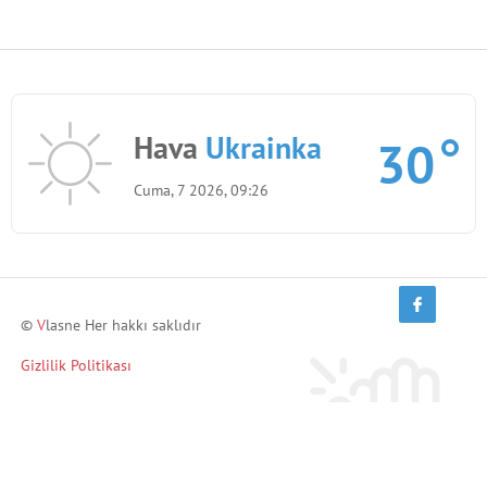
Hava
Ukrainka
30
Cuma, 7 2026, 09:26
©
V
lasne Her hakkı saklıdır
Gizlilik Politikası
Arkadaşlarını davet et ve kazan!