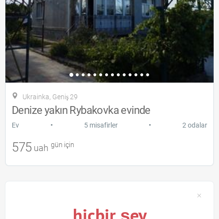
Ukrainka, Geniş 29
Denize yakın Rybakovka evinde
•
•
Ev
5 misafirler
2 odalar
575
gün için
uah
hiçbir şey