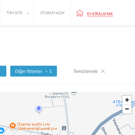
TÜM SITE
OTURUM AÇIN
EV KIRALAMAK
Diğer filtreler
1
Temizlemek
+
−