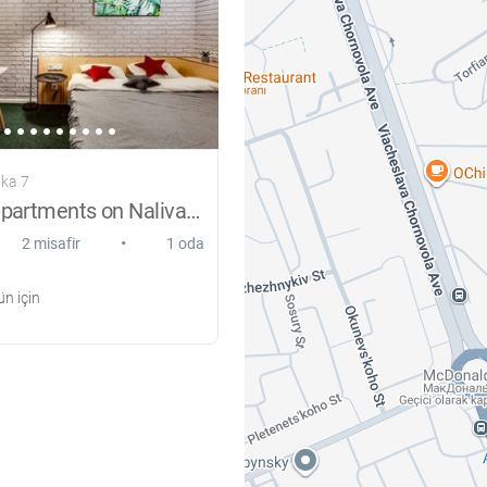
jka 7
Suchasnі apartments on Nalivayka vul
•
2 misafir
1 oda
n için