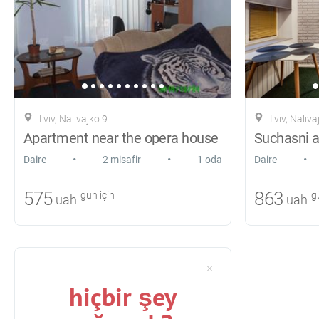
Lviv, Nalivajko 9
Lviv, Naliva
Apartment near the opera house
•
•
•
Daire
2 misafir
1 oda
Daire
575
863
gün için
gü
uah
uah
hiçbir şey