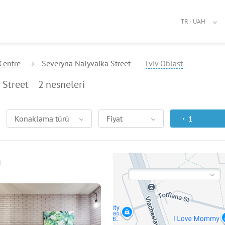
TR - UAH
Centre
Severyna Nalyvaika Street
Lviv Oblast
 Street
2
nesneleri
Konaklama türü
Fiyat
1