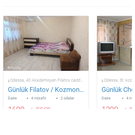
ş.Odessa, 40 Akademisyen Filatov caddesi
ş.Odessa, St. koz
Günlük Filatov / Kozmonotlar kiralarım
Daire
4 misafir
2 odalar
Daire
4 mis
1600
1300
gün için
gün
uah
uah
Içinde 0.71 km geçerli nesneden
Içinde 0.75 km ge