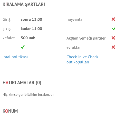
K
I
RALAMA ŞARTLARI
Giriş
sonra 13:00
hayvanlar
çıkış
kadar 11:00
kefalet
500 uah
Akşam yemeği partileri
evraklar
İptal politikası
Check-in ve Check-
out koşulları
H
A
TIRLAMALAR (
0
)
Hiç kimse geribildirim bırakmadı
K
O
NUM