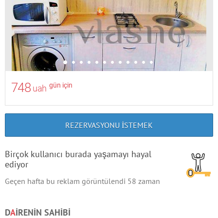
748
gün için
uah
REZERVASYONU ISTEMEK
Birçok kullanıcı burada yaşamayı hayal
ediyor
Geçen hafta bu reklam görüntülendi
58
zaman
D
A
IRENIN SAHIBI