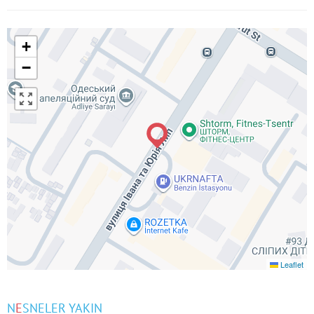
+
−
Leaflet
N
E
SNELER YAKIN