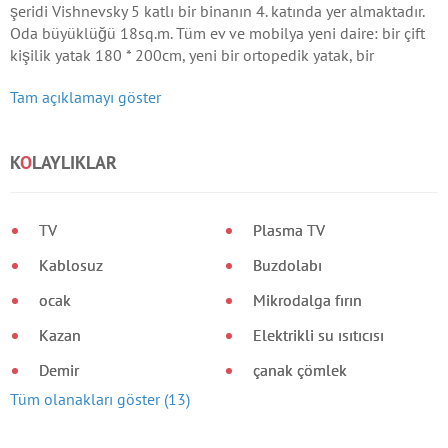
şeridi Vishnevsky 5 katlı bir binanın 4. katında yer almaktadır.
Oda büyüklüğü 18sq.m. Tüm ev ve mobilya yeni daire: bir çift
kişilik yatak 180 * 200cm, yeni bir ortopedik yatak, bir
çekmeceli dolap, komodin, TV, wi-fi.
Tam açıklamayı göster
K
O
LAYLIKLAR
TV
Plasma TV
Kablosuz
Buzdolabı
ocak
Mikrodalga fırın
Kazan
Elektrikli su ısıtıcısı
Demir
çanak çömlek
Tüm olanakları göster (13)