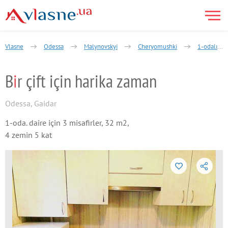
Vlasne
Odessa
Malynovskyi
Cheryomushki
1-odalı
B
i
r çift için harika zaman
Odessa
,
Gaidar
1-oda. daire için 3 misafirler, 32 m2,
4 zemin 5 kat