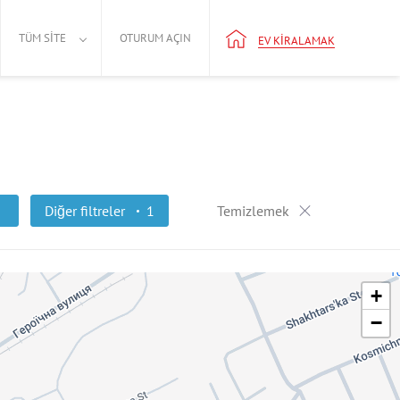
TÜM SITE
OTURUM AÇIN
EV KIRALAMAK
Diğer filtreler
1
Temizlemek
+
−