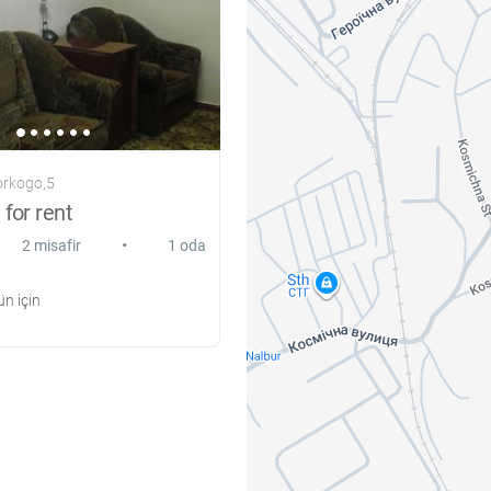
orkogo,5
for rent
•
2 misafir
1 oda
n için