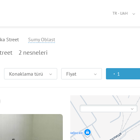
TR - UAH
ka Street
Sumy Oblast
treet
2
nesneleri
Konaklama türü
Fiyat
1