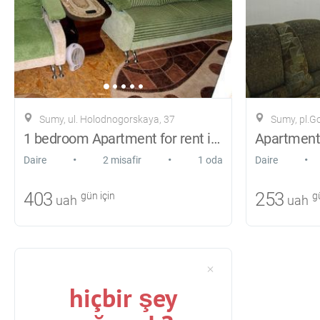
Sumy, ul. Holodnogorskaya, 37
Sumy, pl.G
1 bedroom Apartment for rent in center
Apartment 
•
•
•
Daire
2 misafir
1 oda
Daire
403
253
gün için
gü
uah
uah
hiçbir şey