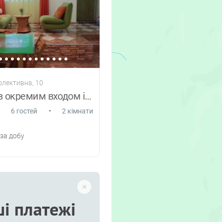
олективна, 10
квартира з окремим входом і двориком
•
6 гостей
2 кімнати
за добу
і платежі