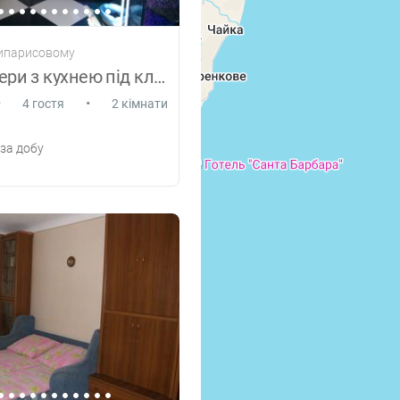
ипарисовому
Здам номери з кухнею під ключ
•
•
4 гостя
2 кімнати
за добу