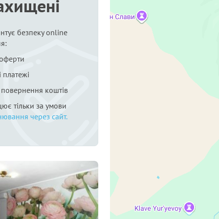
ахищені
нтує безпеку online
я:
 оферти
 платежі
я повернення коштів
цює тільки за умови
нювання через сайт.