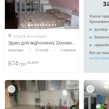
з
Vlasne гара
бронюванн
договір
Алушта, Виноградна
безпечні
Здаю для відпочинку 2хкомн квартиру в Ал
гаранті
•
•
Квартира
5 гостей
2 кімнати
Все це пра
online бро
874
за добу
грн