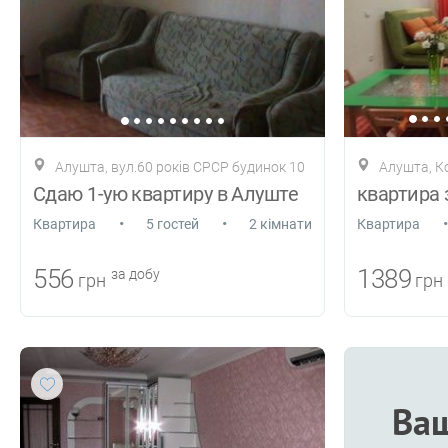
Алушта, вул.60 років СРСР будинок 10
Алушта, К
Сдаю 1-ую квартиру в Алуште
•
•
•
Квартира
5 гостей
2 кімнати
Квартира
556
1389
за добу
грн
грн
Ваш