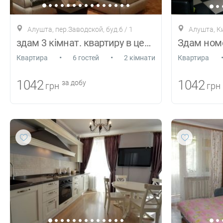
Алушта, пер.Заводской, буд.6 / 1
Алушта, К
здам 3 кімнат. квартиру в центрі Алушти
•
•
Квартира
6 гостей
2 кімнати
Квартира
1042
1042
за добу
грн
грн