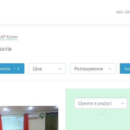
УКР - ГР
АР Крим
єктів
житла
1
Ціна
Розташування
Ін
Шукати в радіусі