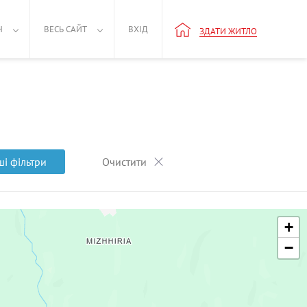
Н
ВЕСЬ САЙТ
ВХІД
ЗДАТИ ЖИТЛО
ші фільтри
Очистити
+
−