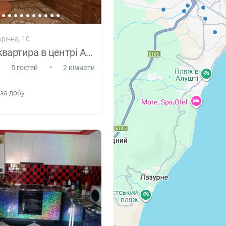
річна, 10
Затишна квартира в центрі АЛУШТИ
•
5 гостей
2 кімнати
за добу