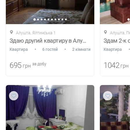
Алушта, Ялтинська 1
Алушта, П
Здаю другий квартиру в Алушті
•
•
•
Квартира
6 гостей
2 кімнати
Квартира
695
1042
за добу
грн
грн