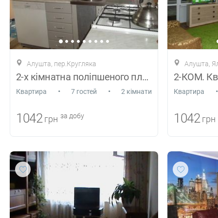
Алушта, пер.Кругляка
Алушта, Я
2-х кімнатна поліпшеного планування
•
•
•
Квартира
7 гостей
2 кімнати
Квартира
1042
1042
за добу
грн
грн