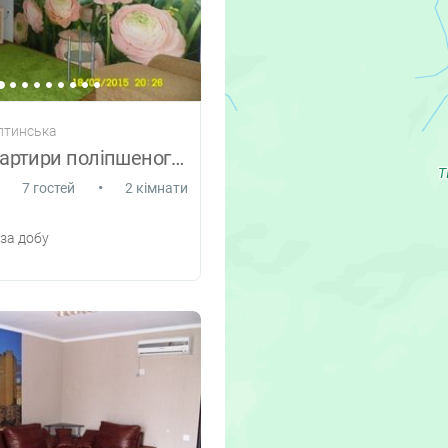
лтинська
2-КОМ. Квартири поліпшеного планування
•
7 гостей
2 кімнати
за добу