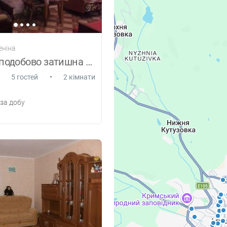
еніна
Здається подобово затишна квартира
•
5 гостей
2 кімнати
за добу