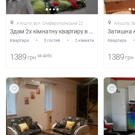
Алушта, вул. Сімферопольська 22
Алушта, За
Здам 2х кімнатну квартиру в Алушті
•
•
•
Квартира
5 гостей
2 кімнати
Квартира
1389
1389
за добу
грн
грн