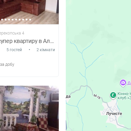
ерекопська 4
Здам 2-к супер квартиру в Алушті
•
5 гостей
2 кімнати
за добу