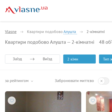
Vlasne
Квартири подобово
Алушта
2-кiмнатнi
Квартири подобово Алушта — 2-кiмнатнi
48
об'
Заїзд
Виїзд
2 кімн
Тип 
за рейтингом
Забронювати миттєво