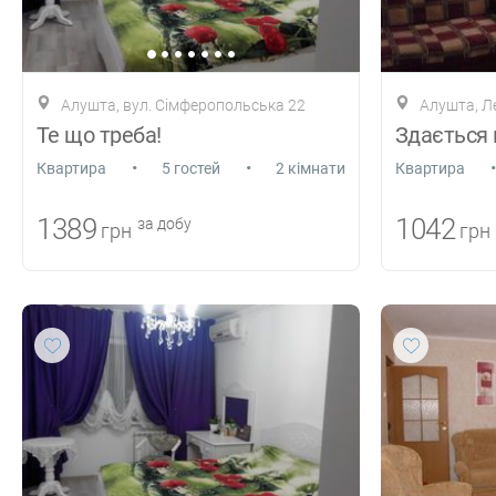
Алушта, вул. Сімферопольська 22
Алушта, Л
Те що треба!
•
•
•
Квартира
5 гостей
2 кімнати
Квартира
1389
1042
за добу
грн
грн