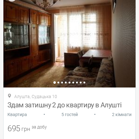
Алушта, Судацька 10
Здам затишну 2 до квартиру в Алушті
•
•
Квартира
5 гостей
2 кімнати
695
за добу
грн