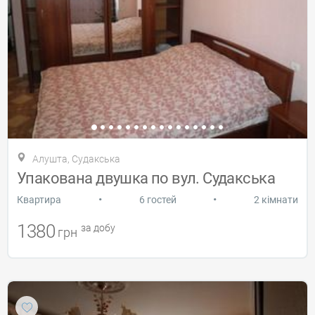
Алушта, Судакська
Упакована двушка по вул. Судакська
•
•
Квартира
6 гостей
2 кімнати
1380
за добу
грн