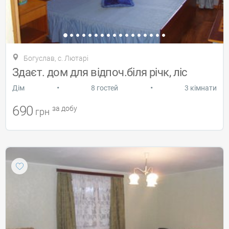
Богуслав, с. Лютарі
Здаєт. дом для відпоч.біля річк, ліс
•
•
Дiм
8 гостей
3 кімнати
690
за добу
грн