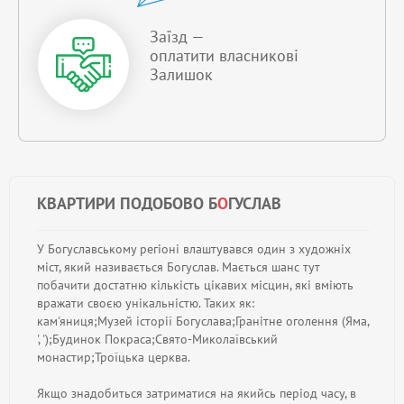
Заїзд —
оплатити власникові
Залишок
КВАРТИРИ ПОДОБОВО Б
О
ГУСЛАВ
У Богуславському регіоні влаштувався один з художніх
міст, який називається Богуслав. Мається шанс тут
побачити достатню кількість цікавих місцин, які вміють
вражати своєю унікальністю. Таких як:
кам'яниця;Музей історії Богуслава;Гранітне оголення (Яма,
', ');Будинок Покраса;Свято-Миколаївський
монастир;Троїцька церква.
Якщо знадобиться затриматися на якийсь період часу, в