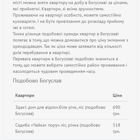
місті можна зняти квартиру на добу в Богуславі за цінами,
які прийнятні. Квартири, зі всіма зручностями.
Проживаючи на квартирі особисто, можете самостійно
куховарити. І не бути прив'язаним до розкладу прийому
їжі в готелі.
Тонка різниця подобової оренди квартир в Богуславі
полягає в тому, що можна домовитися про ціну знімання з
орендодавцем. Так як ціна може залежати від кількості
днів перебування в квартирі.
Перевага квартири в Богуславі подобово значиться в
тому, що можете вибрати самостійно район проживання і
насолодиться чудовим проведенням часу.
Подобово Богуслав
Квартири
Ціни
Здаєт. дом для відпоч.біля річк, ліс (подобово
690
Богуслав)
грн.
Садиба «Чайка» поруч ліс, річка (подобово
518
Богуслав)
грн.