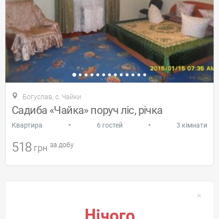
Богуслав, с. Чайки
Садиба «Чайка» поруч ліс, річка
•
•
Квартира
6 гостей
3 кімнати
518
за добу
грн
Нічого