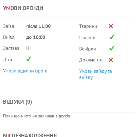
У
М
ОВИ ОРЕНДИ
Заїзд
після 11:00
Тварини
Виїзд
до 10:00
Паління
Застава
Ні
Вечірки
Діти
Документи
Умови відміни броні
Умови заїзду та
виїзду
В
І
ДГУКИ (
0
)
Поки що ніхто не залишав відгуків.
М
І
СЦЕЗНАХОДЖЕННЯ