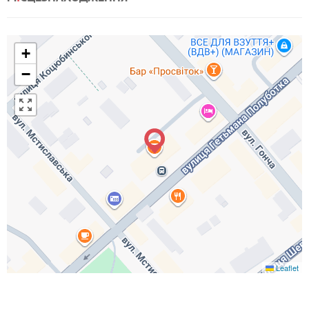
+
−
Leaflet