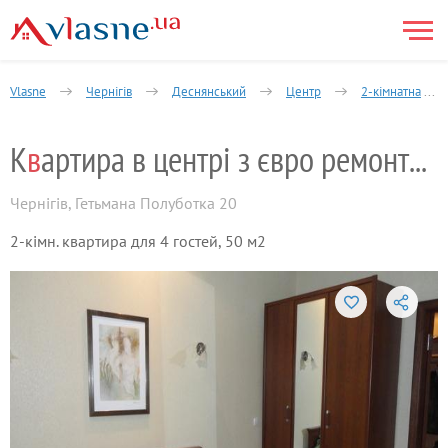
Vlasne
Чернігів
Деснянський
Центр
2-кімнатна
К
в
артира в центрі з євро ремонтом
Чернігів
,
Гетьмана Полуботка 20
2-кімн. квартира для 4 гостей, 50 м2