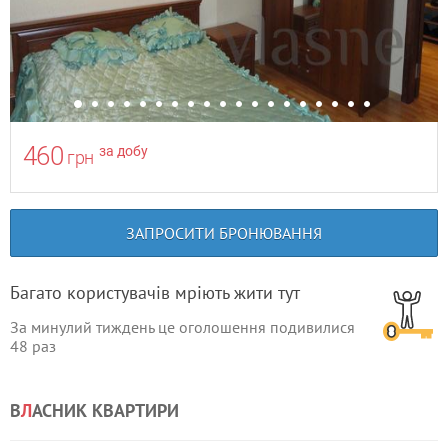
460
за добу
грн
ЗАПРОСИТИ БРОНЮВАННЯ
Багато користувачів мріють жити тут
За минулий тиждень це оголошення подивилися
48
раз
В
Л
АСНИК КВАРТИРИ