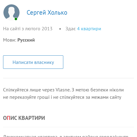
Сергей Холько
На сайті з лютого 2013
Здає
4
квартири
Мови:
Русский
Написати власнику
Спілкуйтеся лише через Vlasne. З метою безпеки ніколи
не переказуйте гроші і не спілкуйтеся за межами сайту
О
П
ИС КВАРТИРИ
Двухкомнатная квартира, в элитном районе города(центр