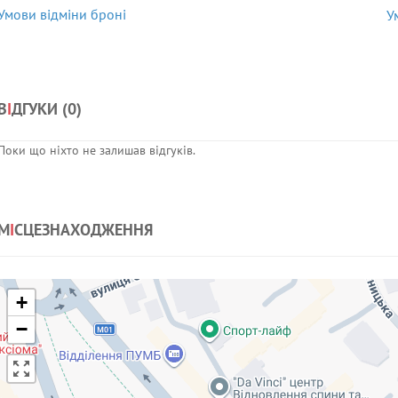
Умови відміни броні
У
В
І
ДГУКИ (
0
)
Поки що ніхто не залишав відгуків.
М
І
СЦЕЗНАХОДЖЕННЯ
+
−