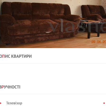
О
П
ИС КВАРТИРИ
З
Р
УЧНОСТІ
Телевізор