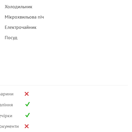
Холодильник
Мікрохвильова піч
Електрочайник
Посуд
варини
аління
ечірки
окументи