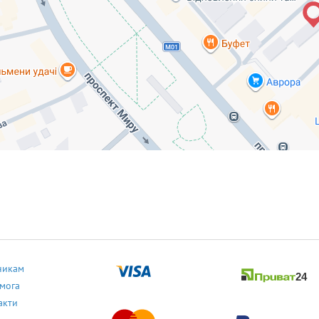
никам
мога
акти