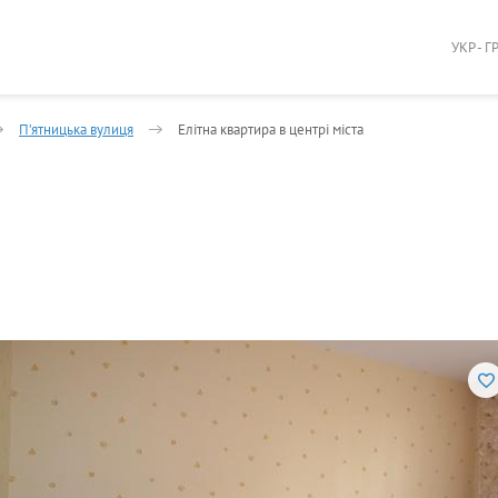
УКР - Г
П’ятницька вулиця
Елітна квартира в центрі міста