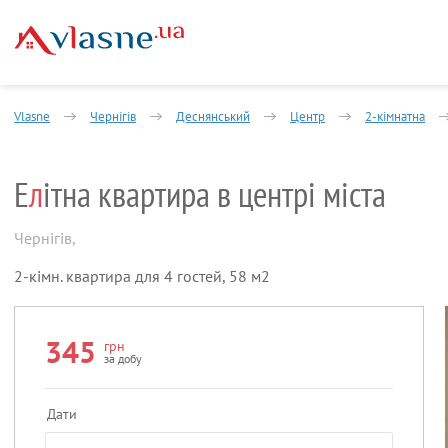
Vlasne
Чернігів
Деснянський
Центр
2-кімнатна
Е
л
ітна квартира в центрі міста
Чернігів
,
2-кімн. квартира для 4 гостей, 58 м2
345
грн
за добу
Дати