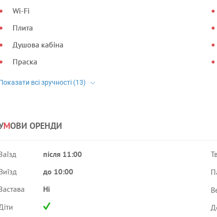
Wi-Fi
Плита
Душова кабіна
Праска
У
М
ОВИ ОРЕНДИ
Заїзд
після 11:00
Т
Виїзд
до 10:00
П
Застава
Ні
В
Діти
Д