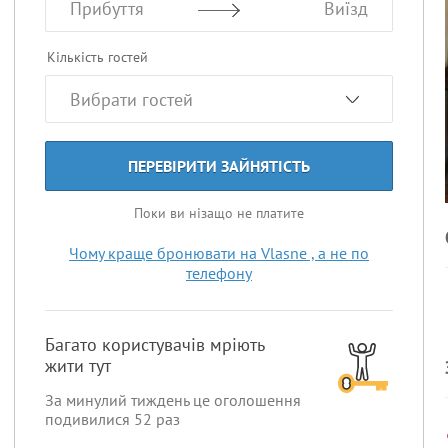
Прибуття
Виїзд
Кількість гостей
ПЕРЕВІРИТИ ЗАЙНЯТІСТЬ
Поки ви нізащо не платите
Чому краще бронювати на Vlasne , а не по
телефону
Багато користувачів мріють
жити тут
За минулий тиждень це оголошення
подивилися
52
раз