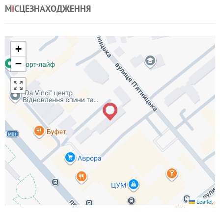
М
І
СЦЕЗНАХОДЖЕННЯ
+
−
Leaflet