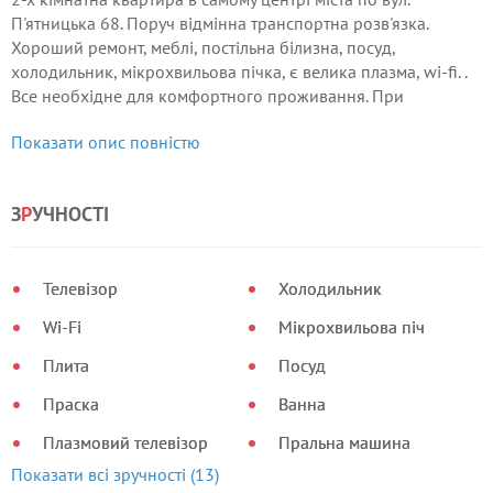
П'ятницька 68. Поруч відмінна транспортна розв'язка.
Хороший ремонт, меблі, постільна білизна, посуд,
холодильник, мікрохвильова пічка, є велика плазма, wi-fi. .
Все необхідне для комфортного проживання. При
поселенні паспорт обов'язковий. Відрядження повний
Показати опис повністю
пакет документів.
З
Р
УЧНОСТІ
Телевізор
Холодильник
Wi-Fi
Мікрохвильова піч
Плита
Посуд
Праска
Ванна
Плазмовий телевізор
Пральна машина
Показати всі зручності (13)