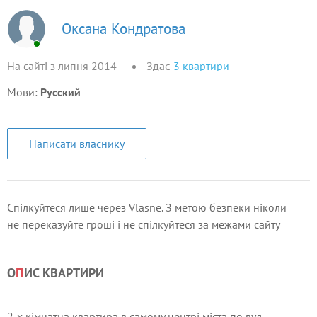
Оксана Кондратова
На сайті з липня 2014
Здає
3
квартири
Мови:
Русский
Написати власнику
Спілкуйтеся лише через Vlasne. З метою безпеки ніколи
не переказуйте гроші і не спілкуйтеся за межами сайту
О
П
ИС КВАРТИРИ
2-х кімнатна квартира в самому центрі міста по вул.