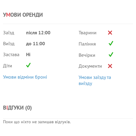
У
М
ОВИ ОРЕНДИ
Заїзд
після 12:00
Тварини
Виїзд
до 11:00
Паління
Застава
Ні
Вечірки
Діти
Документи
Умови відміни броні
Умови заїзду та
виїзду
В
І
ДГУКИ (
0
)
Поки що ніхто не залишав відгуків.