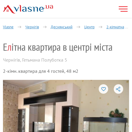
Vlasne
Чернігів
Деснянський
Центр
2-кімнатна
Е
л
ітна квартира в центрі міста
Чернігів
,
Гетьмана Полуботка 5
2-кімн. квартира для 4 гостей, 48 м2