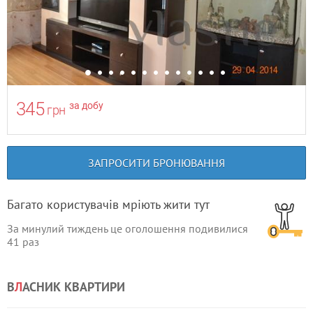
345
за добу
грн
ЗАПРОСИТИ БРОНЮВАННЯ
Багато користувачів мріють жити тут
За минулий тиждень це оголошення подивилися
41
раз
В
Л
АСНИК КВАРТИРИ