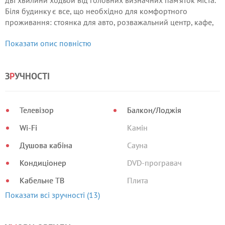
дві хвилини ходьби від головних визначних пам'яток міста.
Біля будинку є все, що необхідно для комфортного
проживання: стоянка для авто, розважальний центр, кафе,
ресторани, клуби, магазини, ринок.
Показати опис повністю
З
Р
УЧНОСТІ
Телевізор
Балкон/Лоджія
Wi-Fi
Камін
Душова кабіна
Сауна
Кондиціонер
DVD-програвач
Кабельне ТВ
Плита
Показати всі зручності (13)