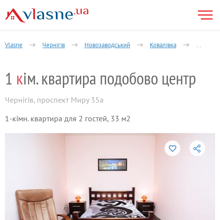
Vlasne
Чернігів
Новозаводський
Ковалівка
1-кімнат
1
к
ім. квартира подобово центр
Чернігів
,
проспект Миру 35а
1-кімн. квартира для 2 гостей, 33 м2