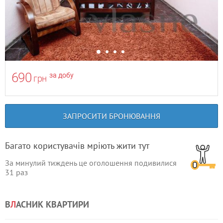
690
за добу
грн
ЗАПРОСИТИ БРОНЮВАННЯ
Багато користувачів мріють жити тут
За минулий тиждень це оголошення подивилися
31
раз
В
Л
АСНИК КВАРТИРИ