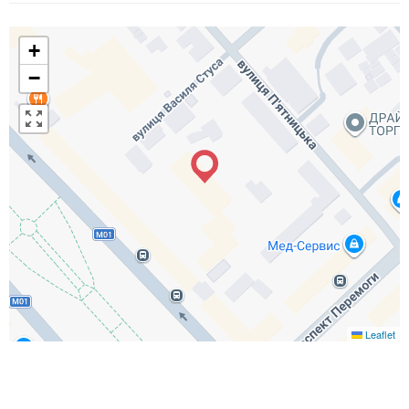
+
−
Leaflet