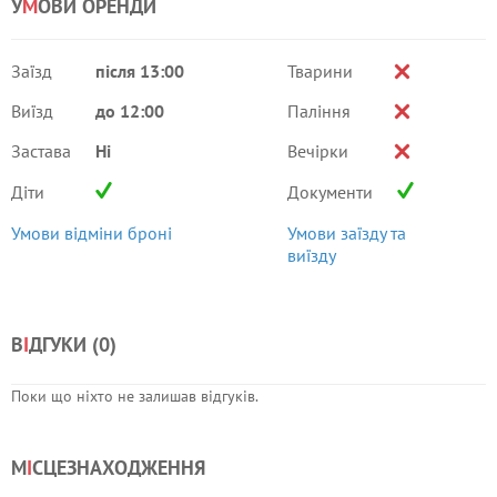
У
М
ОВИ ОРЕНДИ
Заїзд
після 13:00
Тварини
Виїзд
до 12:00
Паління
Застава
Ні
Вечірки
Діти
Документи
Умови відміни броні
Умови заїзду та
виїзду
В
І
ДГУКИ (
0
)
Поки що ніхто не залишав відгуків.
М
І
СЦЕЗНАХОДЖЕННЯ