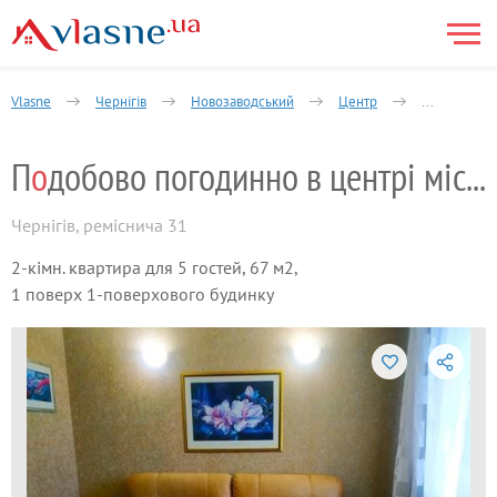
Vlasne
Чернігів
Новозаводський
Центр
2-кімнатна
П
о
добово погодинно в центрі міста.
Чернігів
,
реміснича 31
2-кімн. квартира для 5 гостей, 67 м2,
1 поверх 1-поверхового будинку