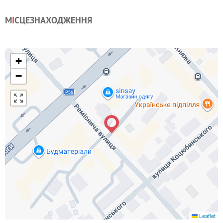
М
І
СЦЕЗНАХОДЖЕННЯ
+
−
Leaflet