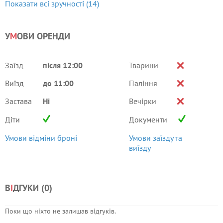
Показати всі зручності (14)
У
М
ОВИ ОРЕНДИ
Заїзд
після 12:00
Тварини
Виїзд
до 11:00
Паління
Застава
Ні
Вечірки
Діти
Документи
Умови відміни броні
Умови заїзду та
виїзду
В
І
ДГУКИ (
0
)
Поки що ніхто не залишав відгуків.