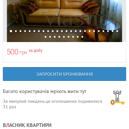
500
за добу
грн
ЗАПРОСИТИ БРОНЮВАННЯ
Багато користувачів мріють жити тут
За минулий тиждень це оголошення подивилися
31
раз
В
Л
АСНИК КВАРТИРИ