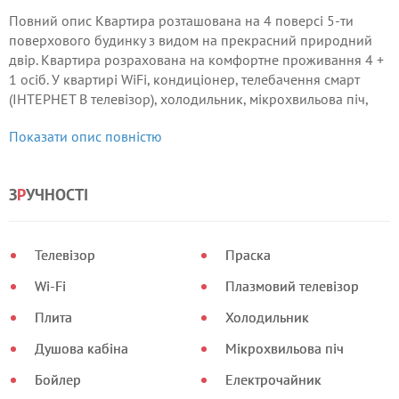
Повний опис Квартира розташована на 4 поверсі 5-ти
поверхового будинку з видом на прекрасний природний
двір. Квартира розрахована на комфортне проживання 4 +
1 осіб. У квартирі WiFi, кондиціонер, телебачення смарт
(ІНТЕРНЕТ В телевізор), холодильник, мікрохвильова піч,
пральна машина, праска, фен, чисті білі постільні
Показати опис повністю
приналежності, подушки, матрац і ковдри, м'які білі
рушники замшевий диван, ЄВРО КРОВАТЬ, 2 телевізори
плазмових, Передпокій замшевий диван, телевізор,
З
Р
УЧНОСТІ
великий стіл, стільці, теплий килимок під ноги.
Телевізор
Праска
Wi-Fi
Плазмовий телевізор
Плита
Холодильник
Душова кабіна
Мікрохвильова піч
Бойлер
Електрочайник