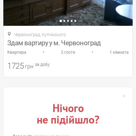
Червоноград, Купчінсього
Здам вартиру у м. Червоноград
•
•
Квартира
2 гостя
1 кімната
1725
за добу
грн
Нічого
не підійшло?