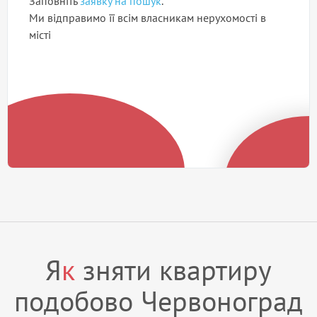
Заповніть
заявку на пошук
.
Ми відправимо її всім власникам нерухомості в
місті
Я
к
зняти квартиру
подобово Червоноград