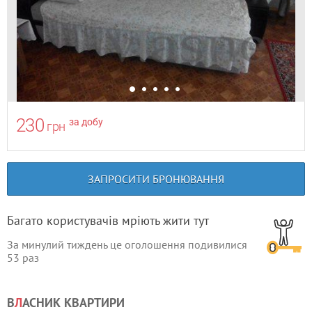
230
за добу
грн
ЗАПРОСИТИ БРОНЮВАННЯ
Багато користувачів мріють жити тут
За минулий тиждень це оголошення подивилися
53
раз
В
Л
АСНИК КВАРТИРИ