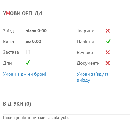
У
М
ОВИ ОРЕНДИ
Заїзд
після 0:00
Тварини
Виїзд
до 0:00
Паління
Застава
Ні
Вечірки
Діти
Документи
Умови відміни броні
Умови заїзду та
виїзду
В
І
ДГУКИ (
0
)
Поки що ніхто не залишав відгуків.