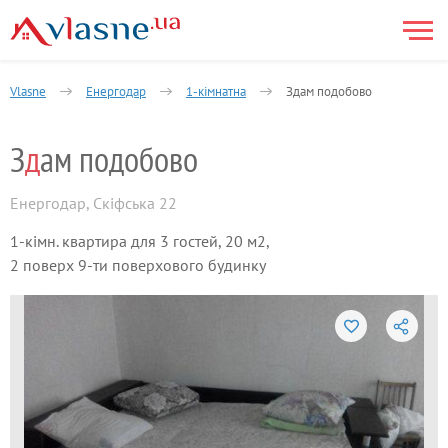
Vlasne
Енергодар
1-кімнатна
Здам подобово
З
д
ам подобово
Енергодар
,
Скіфська 22
1-кімн. квартира для 3 гостей, 20 м2,
2 поверх 9-ти поверхового будинку