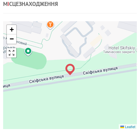
М
І
СЦЕЗНАХОДЖЕННЯ
+
−
Leaflet