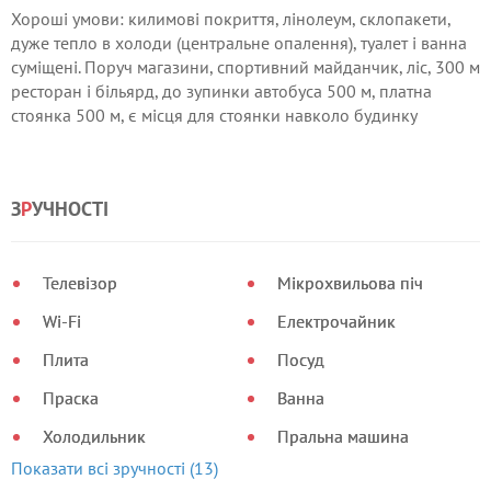
Хороші умови: килимові покриття, лінолеум, склопакети,
дуже тепло в холоди (центральне опалення), туалет і ванна
суміщені. Поруч магазини, спортивний майданчик, ліс, 300 м
ресторан і більярд, до зупинки автобуса 500 м, платна
стоянка 500 м, є місця для стоянки навколо будинку
З
Р
УЧНОСТІ
Телевізор
Мікрохвильова піч
Wi-Fi
Електрочайник
Плита
Посуд
Праска
Ванна
Холодильник
Пральна машина
Показати всі зручності (13)