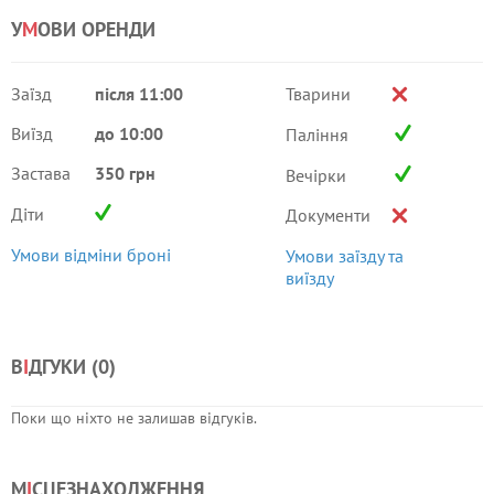
У
М
ОВИ ОРЕНДИ
Заїзд
після 11:00
Тварини
Виїзд
до 10:00
Паління
Застава
350 грн
Вечірки
Діти
Документи
Умови відміни броні
Умови заїзду та
виїзду
В
І
ДГУКИ (
0
)
Поки що ніхто не залишав відгуків.
М
І
СЦЕЗНАХОДЖЕННЯ