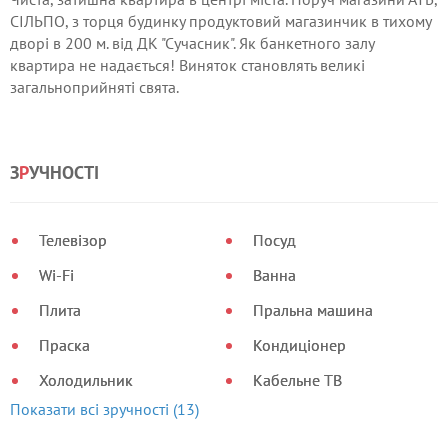
СІЛЬПО, з торця будинку продуктовий магазинчик в тихому
дворі в 200 м. від ДК "Сучасник". Як банкетного залу
квартира не надається! Виняток становлять великі
загальноприйняті свята.
З
Р
УЧНОСТІ
Телевізор
Посуд
Wi-Fi
Ванна
Плита
Пральна машина
Праска
Кондиціонер
Холодильник
Кабельне ТВ
Показати всі зручності (13)