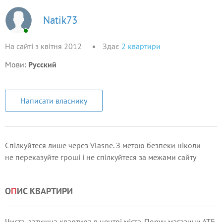
Natik73
На сайті з квітня 2012
Здає
2
квартири
Мови:
Русский
Написати власнику
Спілкуйтеся лише через Vlasne. З метою безпеки ніколи
не переказуйте гроші і не спілкуйтеся за межами сайту
О
П
ИС КВАРТИРИ
Чиста, затишна квартира в центрі міста. Поруч магазини АТБ,