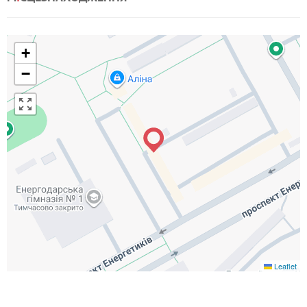
+
−
Leaflet