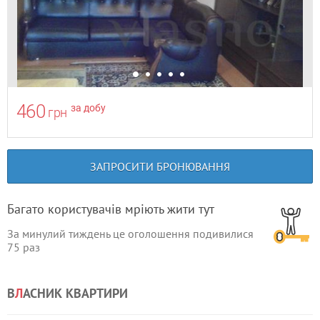
460
за добу
грн
ЗАПРОСИТИ БРОНЮВАННЯ
Багато користувачів мріють жити тут
За минулий тиждень це оголошення подивилися
75
раз
В
Л
АСНИК КВАРТИРИ