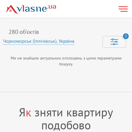
280
об'єктів
1
Чорноморськ (Іллічівськ), Україна
Ми не знайшли актуальних оголошень з цими параметрами
пошуку.
Я
к
зняти квартиру
подобово