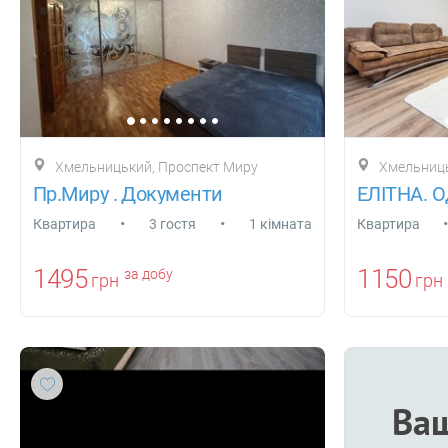
Хмельницький, Проспект Миру
Хмельницький, вул
Пр.Миру . Документи
•
•
•
Квартира
3 гостя
1 кімната
Квартира
1495
1150
за добу
грн
грн
Ваш