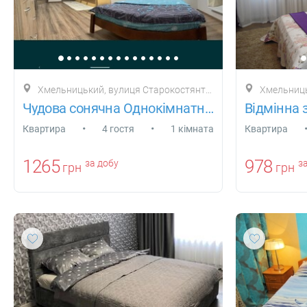
Хмельницький, вулиця Старокостянтинівське шосе, будинок 5/3ж
Хмельниць
Чудова сонячна Однокімнатна квартира з Б
•
•
Квартира
4 гостя
1 кімната
Квартира
1265
978
за добу
за
грн
грн