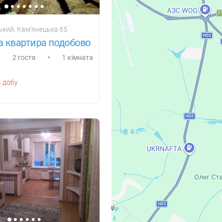
кий, Кам'янецька 65
а квартира подобово
•
•
2 гостя
1 кімната
 добу