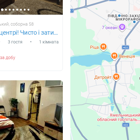
кий, соборна 58
В самому центрі! Чисто і затишно!
•
•
3 гостя
1 кімната
за добу