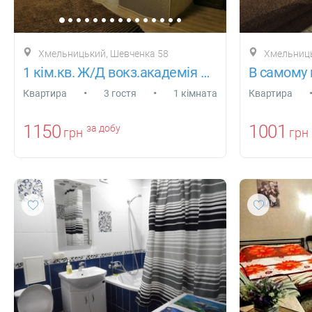
Хмельницький, Шевченка 58
Хмельниць
1 кім.кв. Ж/Д вокз.академія прик.військ
•
•
Квартира
3 гостя
1 кімната
Квартира
1150
1001
за добу
грн
грн