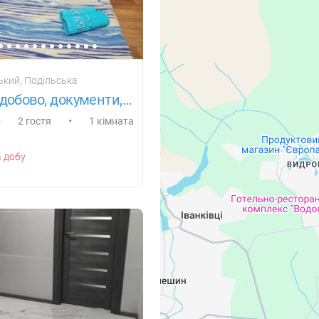
кий, Подільська
ЦЕНТР Подобово, документи, чисто, інтерн
•
•
2 гостя
1 кімната
 добу