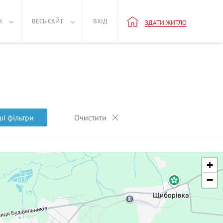
Н
ВЕСЬ САЙТ
ВХІД
ЗДАТИ ЖИТЛО
ші фільтри
Очистити
+
−