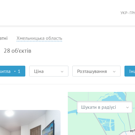
УКР - ГР
атнi
Хмельницька область
28
об'єктів
житла
1
Ціна
Розташування
Ін
Шукати в радіусі