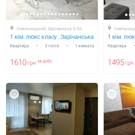
Хмельницький, Зарічанська 3/3А
Хмельницький
1 кім. люкс класу . Зарічанська
•
•
Квартира
3 гостя
1 кімната
Квартира
1610
1495
за добу
грн
грн