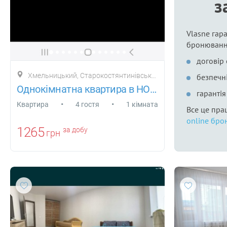
з
Vlasne гара
бронюванн
договір
Хмельницький, Старокостянтинівське шосе 5/2 а
безпечні
Однокімнатна квартира в НОВОБУДОВІ З ПА
гаранті
•
•
Квартира
4 гостя
1 кімната
Все це пра
online бро
1265
за добу
грн