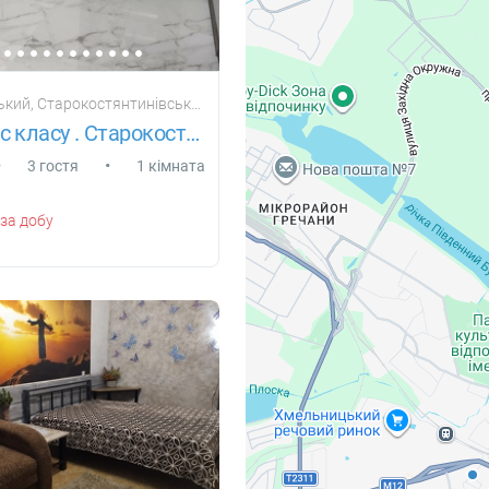
, Старокостянтинівське шосе 5/3Г
1 кім. люкс класу . Старокостянтинівське
•
•
3 гостя
1 кімната
за добу