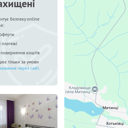
ахищені
нтує безпеку online
я:
 оферти
 платежі
я повернення коштів
цює тільки за умови
нювання через сайт.