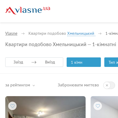
Vlasne
Квартири подобово
Хмельницький
1-кiмн
Квартири подобово Хмельницький — 1-кiмнатнi
Заїзд
Виїзд
1 кімн
Тип 
за рейтингом
Забронювати миттєво