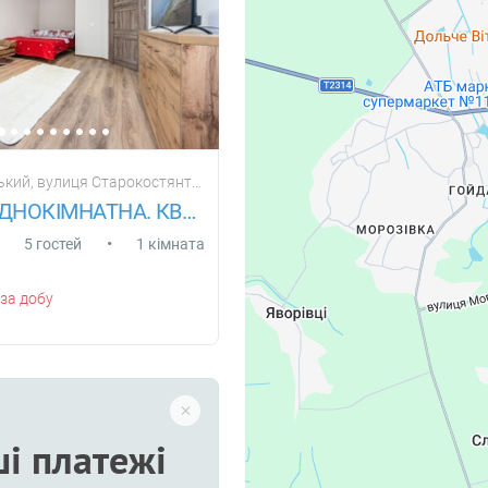
иця Старокостянтинівське шосе, будинок 5/3 ж
ЕЛІТНА. ОДНОКІМНАТНА. КВАРТИРА В НОВОБ
•
5 гостей
1 кімната
за добу
і платежі