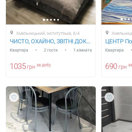
Хмельницький, Інститутська, 6/4
Хмельниць
ЧИСТО, ОХАЙНО, ЗВІТНІ ДОКУМЕНТИ, ЗАТИШОК
•
•
Квартира
2 гостя
1 кімната
Квартира
1035
690
за добу
за
грн
грн