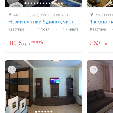
Хмельницький, Зарічанська 57/1
Хмельниць
Новий елітний будинок, чисто і затишно!
1 кімнатн
•
•
Квартира
4 гостя
1 кімната
Квартира
1035
863
за добу
за
грн
грн