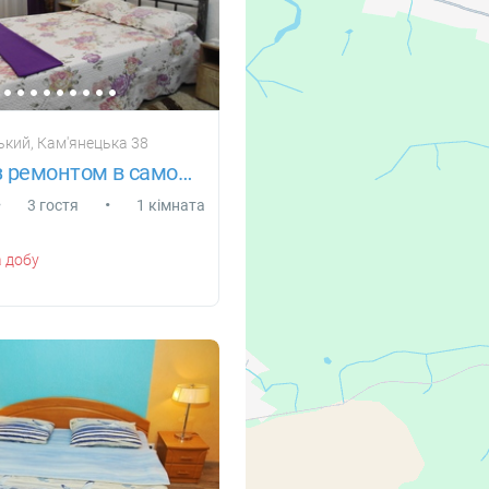
кий, Кам'янецька 38
Відмінна з ремонтом в самому центрі
•
•
3 гостя
1 кімната
 добу