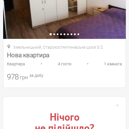
Хмельницький, Старокостянтинівське шосе 5/2
Нова квартира
•
•
Квартира
4 гостя
1 кімната
978
за добу
грн
Нічого
не підійшло?