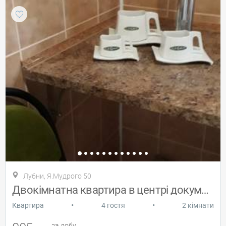
Лубни, Я.Мудрого 50
Двокімнатна квартира в центрі документ
•
•
Квартира
4 гостя
2 кімнати
за добу