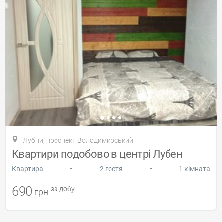
Лубни, проспект Володимирський
Квартири подобово в центрі Лубен
•
•
Квартира
2 гостя
1 кімната
690
за добу
грн