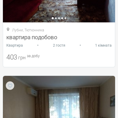
Лубни, Тютюнника
квартира подобово
•
•
Квартира
2 гостя
1 кімната
403
за добу
грн