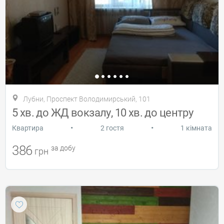
Лубни, Проспект Володимирський, 101
5 хв. до ЖД вокзалу, 10 хв. до центру
•
•
Квартира
2 гостя
1 кімната
386
за добу
грн