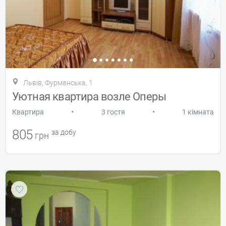
Львів, Фурманська, 1
Уютная квартира возле Оперы
•
•
Квартира
3 гостя
1 кімната
805
за добу
грн