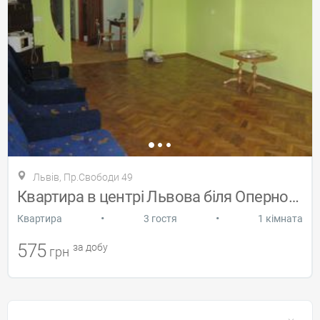
Львів, Пр.Свободи 49
Квартира в центрі Львова біля Оперного
•
•
Квартира
3 гостя
1 кімната
575
за добу
грн