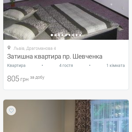
Львів, Драгоманова 4
Затишна квартира пр. Шевченка
•
•
Квартира
4 гостя
1 кімната
805
за добу
грн