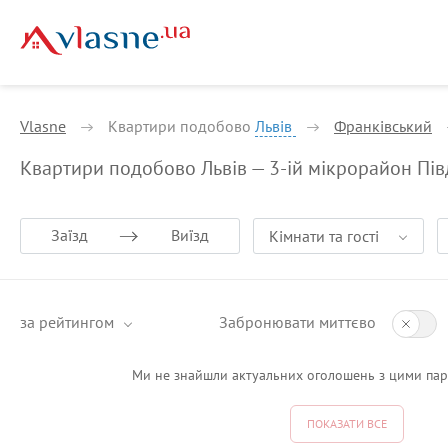
Vlasne
Квартири подобово
Львів
Франківський
Квартири подобово Львів — 3-ій мікрорайон Пі
Заїзд
Виїзд
Кімнати та гості
за рейтингом
Забронювати миттєво
Ми не знайшли актуальних оголошень з цими па
ПОКАЗАТИ ВСЕ