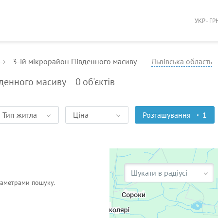
УКР - ГР
3-ій мікрорайон Південного масиву
Львівська область
вденного масиву
0
об'єктів
Тип житла
Ціна
Розташування
1
Шукати в радіусі
раметрами пошуку.