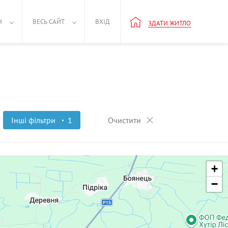
Н
ВЕСЬ САЙТ
ВХІД
ЗДАТИ ЖИТЛО
Інші фільтри
1
Очистити
+
−