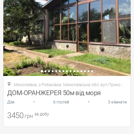
Миколаївка, з Рибаківка, Миколаївська обл, вул Прикордонна 1
ДОМ-ОРАНЖЕРЕЯ 50м від моря
•
•
Дiм
6 гостей
3 кімнати
3450
за добу
грн