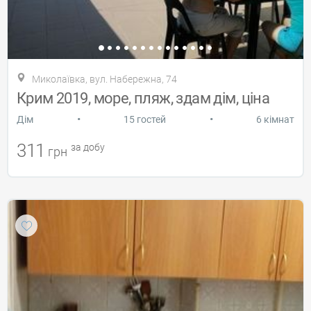
Миколаївка, вул. Набережна, 74
Крим 2019, море, пляж, здам дім, ціна
•
•
Дiм
15 гостей
6 кімнат
311
за добу
грн