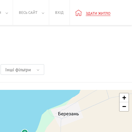
Н
ВЕСЬ САЙТ
ВХІД
ЗДАТИ ЖИТЛО
Інші фільтри
+
−