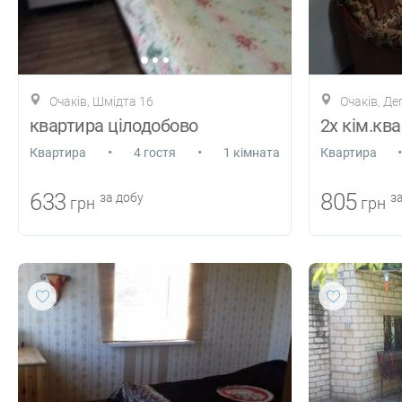
Очаків, Шмідта 16
Очаків, Де
квартира цілодобово
2х кім.кв
•
•
•
Квартира
4 гостя
1 кімната
Квартира
633
805
за добу
за
грн
грн