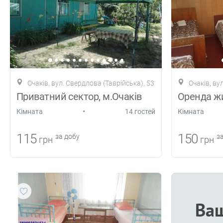
Очаків, вул. Свердлова (Таврійська), 53
Очаків, ву
Приватний сектор, м.Очаків
•
Кiмната
14 гостей
Кiмната
115
150
за добу
за
грн
грн
Ваш