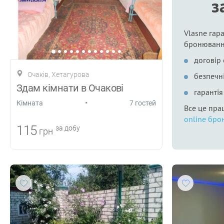
з
Vlasne гара
бронюванн
договір
Очаків, Хетагурова
безпечні
Здам кімнати в Очакові
гаранті
•
Кiмната
7 гостей
Все це пра
online бро
115
за добу
грн