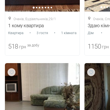
Очаків, Будівельників,29/1
Очаків, Сл
1 кому квартира
•
•
•
Квартира
3 гостя
1 кімната
Дiм
518
1150
за добу
грн
грн