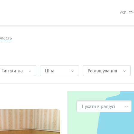
УКР - ГР
бласть
Тип житла
Ціна
Розташування
Шукати в радіусі