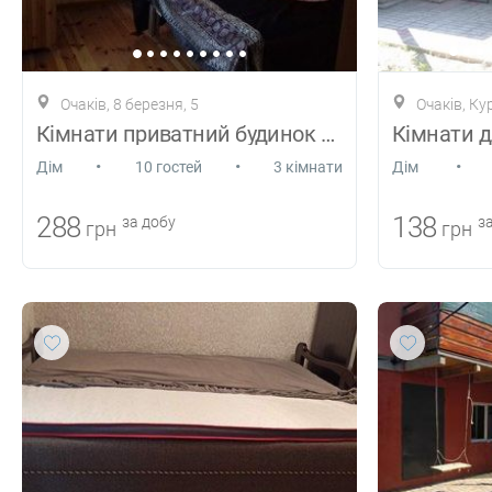
Очаків, 8 березня, 5
Очаків, Ку
Кімнати приватний будинок на Кінбурнські
Кімнати д
•
•
•
Дiм
10 гостей
3 кімнати
Дiм
288
138
за добу
за
грн
грн