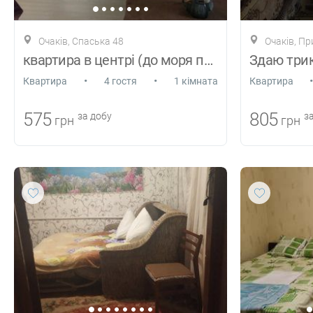
Очаків, Спаська 48
Очаків, П
квартира в центрі (до моря пешком- 10хв)
•
•
•
Квартира
4 гостя
1 кімната
Квартира
575
805
за добу
за
грн
грн