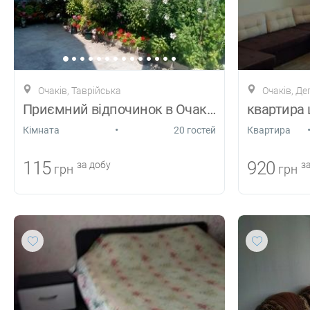
Очаків, Таврійська
Очаків, Д
Приємний відпочинок в Очакові 2019
квартира 
•
Кiмната
20 гостей
Квартира
115
920
за добу
за
грн
грн