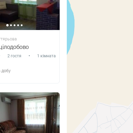
егтярьова
цілодобово
•
•
2 гостя
1 кімната
 добу