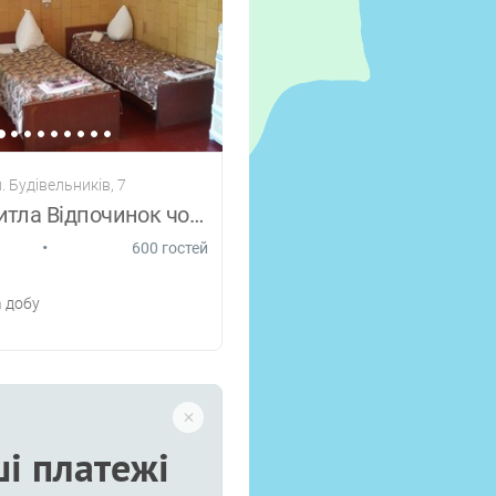
л. Будівельників, 7
Оренда житла Відпочинок чорне море база
•
600 гостей
 добу
і платежі