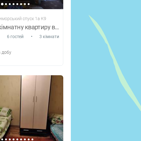
риморський спуск 1а К9
Здаю трикімнатну квартиру в Очаків років
•
6 гостей
3 кімнати
 добу