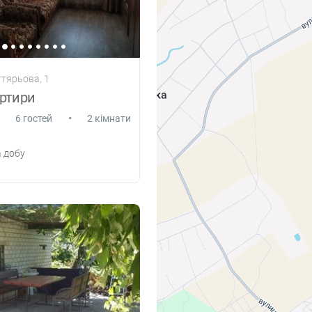
гтярьова, 1
артири
•
6 гостей
2 кімнати
 добу