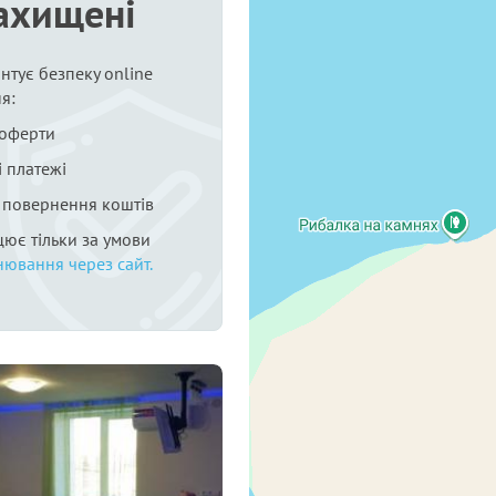
ахищені
нтує безпеку online
я:
 оферти
 платежі
я повернення коштів
цює тільки за умови
нювання через сайт.