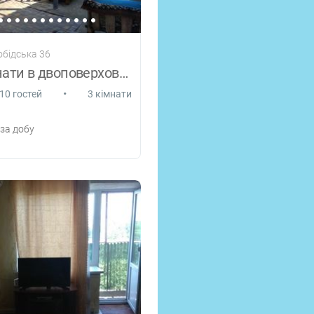
обідська 36
Здаю кімнати в двоповерховому домi!
•
10 гостей
3 кімнати
за добу