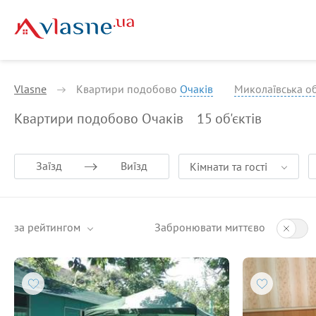
Vlasne
Квартири подобово
Очаків
Миколаївська о
Квартири подобово Очаків
15
об'єктів
Заїзд
Виїзд
Кімнати та гості
за рейтингом
Забронювати миттєво