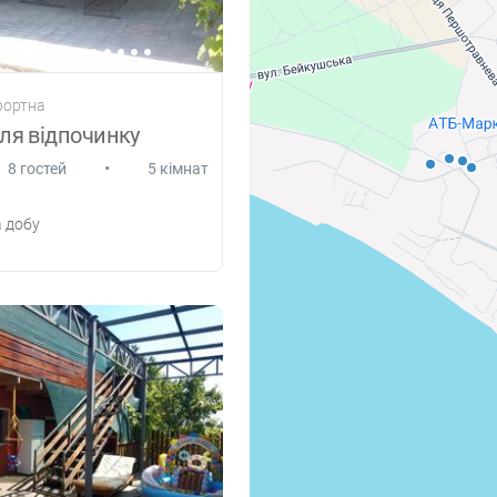
рортна
ля відпочинку
•
8 гостей
5 кімнат
 добу