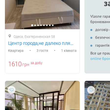
з
Vlasne гара
бронюванн
договір
Одеса, Екатериненская 58
безпечні
Центр города,не далеко пляж Ланжерон)
гаранті
•
•
Квартира
3 гостя
1 кімната
Все це пра
online бро
1610
за добу
грн