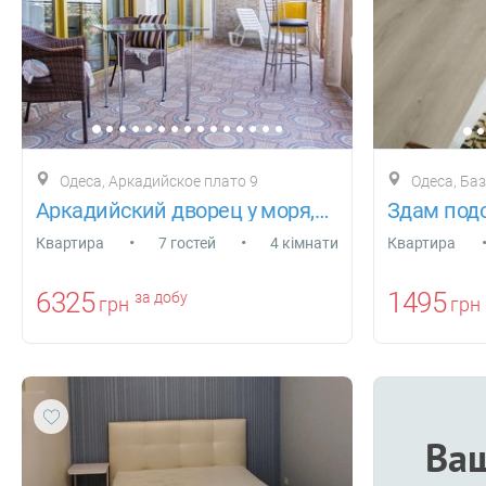
Одеса, Аркадийское плато 9
Одеса, Ба
Аркадийский дворец у моря,три спальни
•
•
Квартира
7 гостей
4 кімнати
Квартира
6325
1495
за добу
грн
грн
Ваш