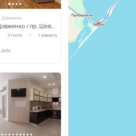
л. Довженка
1.ком.кв Довженко / пр. Шевченко
•
•
3 гостя
1 кімната
 добу