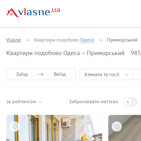
Vlasne
Квартири подобово
Одеса
Приморський
Квартири подобово Одеса — Приморський
985
Заїзд
Виїзд
Кімнати та гості
за рейтингом
Забронювати миттєво