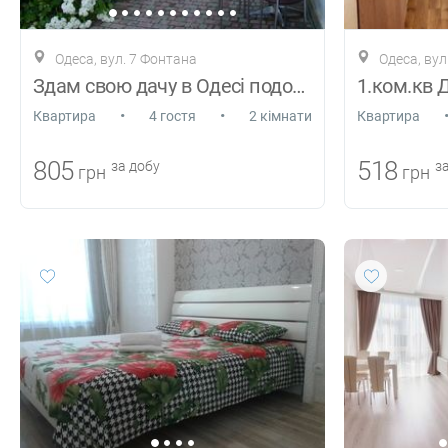
Одеса, вул. 7 Фонтана
Одеса, ву
Здам свою дачу в Одесі подобово
•
•
Квартира
4 гостя
2 кімнати
Квартира
805
518
за добу
за
грн
грн