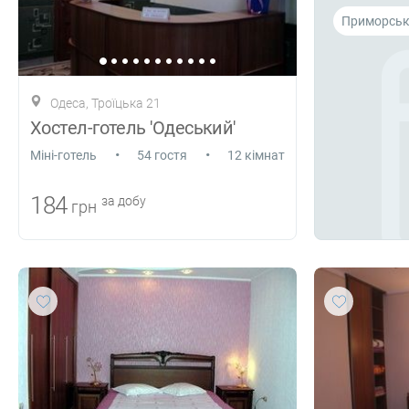
Приморсь
Одеса, Троїцька 21
Хостел-готель 'Одеський'
•
•
Міні-готель
54 гостя
12 кімнат
184
за добу
грн