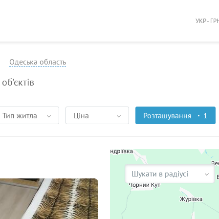
УКР - ГР
Одеська область
об'єктів
Тип житла
Ціна
Розташування
1
Шукати в радіусі