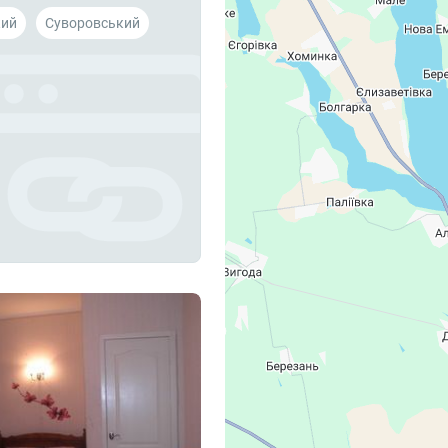
кий
Суворовський