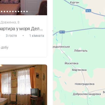
л.Довженка, 8
Уютная квартира у моря Дельфин, Отрада.
•
•
3 гостя
1 кімната
 добу