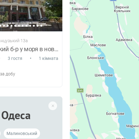
анцузький 13а
Французький б-р у моря в новобудові
•
•
3 гостя
1 кімната
за добу
Одеса
Малиновський