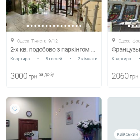
Одеса, Тіниста, 9/12
Одеса, фр
2-х кв. подобово з паркінгом в Акадії
•
•
Квартира
8 гостей
2 кімнати
Квартира
3000
2060
за добу
грн
грн
Київський