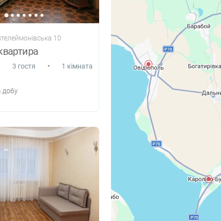
нтелеймонівська 10
квартира
•
•
3 гостя
1 кімната
 добу