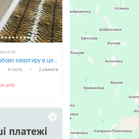
зарна 46
Здам подобово квартиру в центрі Одеси
•
•
4 гостя
2 кімнати
за добу
і платежі