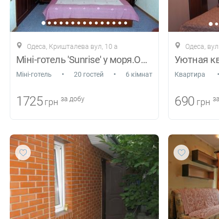
Одеса, Кришталева вул, 10 а
Одеса, ву
Міні-готель 'Sunrise' у моря.ОДЕСА.
•
•
Міні-готель
20 гостей
6 кімнат
Квартира
1725
690
за добу
за
грн
грн