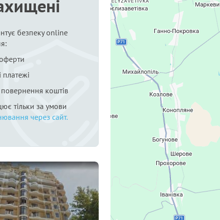
ахищені
нтує безпеку online
я:
 оферти
 платежі
я повернення коштів
цює тільки за умови
нювання через сайт.