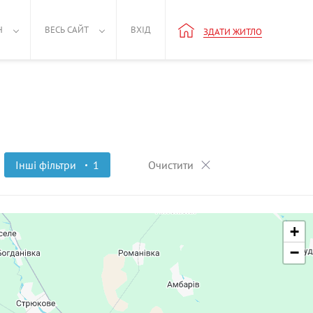
Н
ВЕСЬ САЙТ
ВХІД
ЗДАТИ ЖИТЛО
Інші фільтри
1
Очистити
+
−