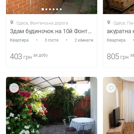
Одеса, Фонтанська дорога
Одеса, Па
Здам будиночок на 10й Фонтану біля моря
акуратна 
•
•
Квартира
3 гостя
2 кімнати
Квартира
403
805
за добу
за
грн
грн