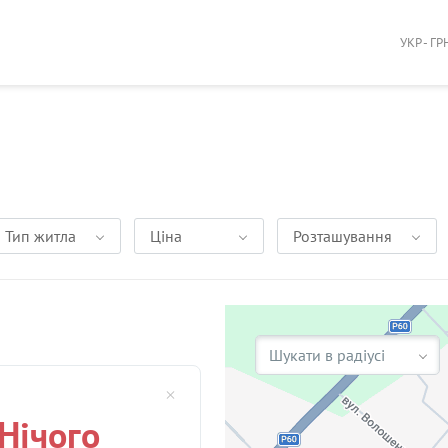
УКР - ГР
Тип житла
Ціна
Розташування
Шукати в радіусі
Нічого