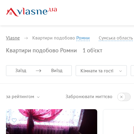
Vlasne
Квартири подобово
Ромни
Сумська область
Квартири подобово Ромни
1
об'єкт
Заїзд
Виїзд
Кімнати та гості
за рейтингом
Забронювати миттєво