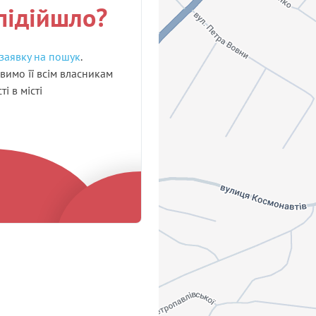
підійшло?
заявку на пошук
.
вимо її всім власникам
і в місті