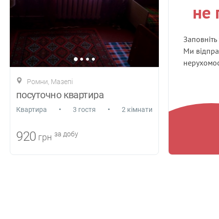
не 
Заповніть
Ми відпра
нерухомост
Ромни, Мазепі
посуточно квартира
•
•
Квартира
3 гостя
2 кімнати
920
за добу
грн