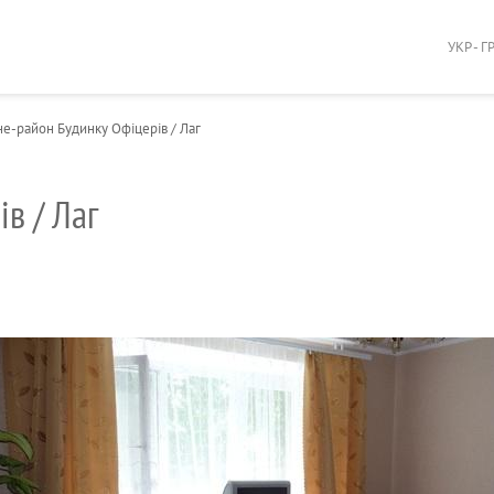
УКР - Г
не-район Будинку Офіцерів / Лаг
в / Лаг