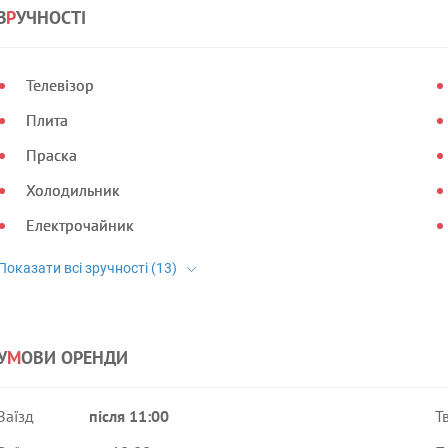
З
Р
УЧНОСТІ
Телевізор
Плита
Праска
Холодильник
Електрочайник
У
М
ОВИ ОРЕНДИ
Заїзд
після 11:00
Т