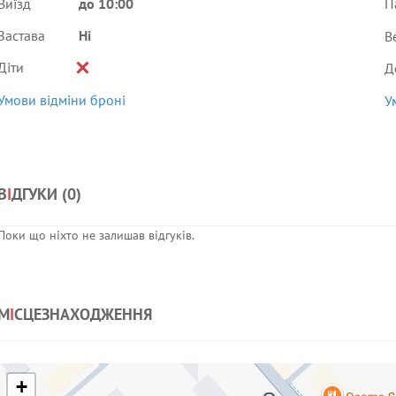
Виїзд
до 10:00
П
Застава
Ні
В
Діти
Д
Умови відміни броні
У
В
І
ДГУКИ (
0
)
Поки що ніхто не залишав відгуків.
М
І
СЦЕЗНАХОДЖЕННЯ
+