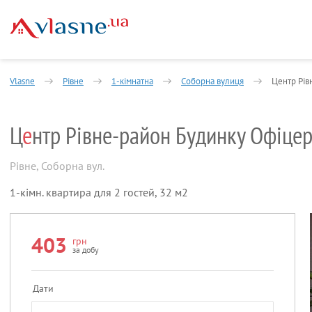
Vlasne
Рівне
1-кімнатна
Соборна вулиця
Центр Рів
Ц
е
нтр Рівне-район Будинку Офіцері
Рівне
,
Соборна вул.
1-кімн. квартира для 2 гостей, 32 м2
403
грн
за добу
Дати