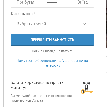
Прибуття
Виїзд
Кількість гостей
ПЕРЕВІРИТИ ЗАЙНЯТІСТЬ
Поки ви нізащо не платите
Чому краще бронювати на Vlasne , а не по
телефону
Багато користувачів мріють
жити тут
За минулий тиждень це оголошення
подивилися
75
раз