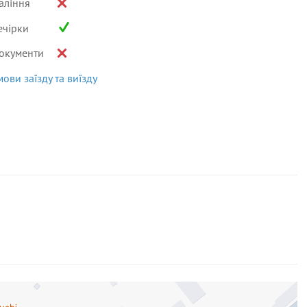
аління
ечірки
окументи
мови заїзду та виїзду